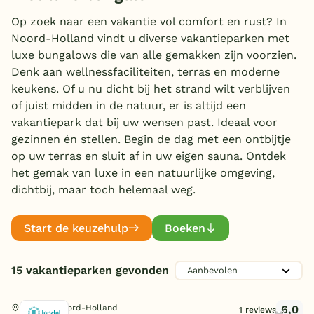
Overdekt zwembad
Op zoek naar een vakantie vol comfort en rust? In
Noord-Holland vindt u diverse vakantieparken met
Wildwaterbaan
luxe bungalows die van alle gemakken zijn voorzien.
Denk aan wellnessfaciliteiten, terras en moderne
Indoor speeltuin
Aanbieder
keukens. Of u nu dicht bij het strand wilt verblijven
Alle populaire faciliteiten
Landal Greenparks
of juist midden in de natuur, er is altijd een
(5)
vakantiepark dat bij uw wensen past. Ideaal voor
EuroParcs
(7)
Keuzehulp
gezinnen én stellen. Begin de dag met een ontbijtje
Individueel
(3)
op uw terras en sluit af in uw eigen sauna. Ontdek
het gemak van luxe in een natuurlijke omgeving,
Bestemmingen
Zwemmen
dichtbij, maar toch helemaal weg.
Nederland
Overdekt zwembad
(4)
Start de keuzehulp
Boeken
Veluwe
Kinderpret
Openlucht zwembad
(4)
Texel
Kinderbad
(4)
Indoor speeltuin
(2)
15 vakantieparken gevonden
Waterglijbaan
Familie
(1)
Limburg
Buiten speeltuin
(9)
Stroomversnelling
(1)
Airtrampoline
6,0
Schoorl, Noord-Holland
Toon
meer filters (4)
(2)
1 reviews
Duitsland
E-bike/fietsverhuur
(13)