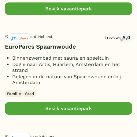
WiFi bungalows (gratis)
(1)
Bekijk vakantiepark
Type
WiFi centrale voorziening
(gratis)
(1)
Mindervalidenbungalows
(3)
Wifi gehele park (gratis)
(5)
Toon
meer filters (5)
Luxe bungalow
(15)
6,0
Halfweg, Noord-Holland
1 reviews
Vuurwerkvrij
(2)
Rookvrije bungalow
(13)
EuroParcs Spaarnwoude
Oplaadpunt elektrische auto
Huisdiervrije bungalow
(7)
(6)
Binnenzwembad met sauna en speeltuin
Receptie
Hondenbungalow
(4)
(1)
Dagje naar Artis, Haarlem, Amsterdam en het
Toon
meer filters (3)
strand
Wasserette/wasmachine
Babybungalow
(5)
(1)
Gelegen in de natuur van Spaarnwoude en bij
Kindvriendelijke
Amsterdam
Ligging
accommodatie
(2)
Familie
Stad
Geschakeld
(2)
Personen
Bekijk vakantiepark
Vrijstaand
(11)
22 personen
(1)
Slaapkamers
2 personen
(6)
Enkhuizen, Noord-Holland