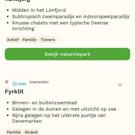
Voetbalveld
(2)
Midden in het Limfjord
België
Basketbalveld
(2)
Wakeboarden
(1)
Subtropisch zwemparadijs en indoorspeelparadijs
Tennisbanen
Avontuur
(3)
Knusse chalets met een typische Deense
Blog
inrichting
Badminton
(1)
Toon
meer filters (5)
Lasergamen
(1)
Squashbanen
(2)
Actief
Familie
Tieners
Horeca
Onze e-boeken
Klimmen/abseilen
(1)
Fitness
(2)
Restaurant(s)
Bekijk vakantiepark
(2)
Boogschieten
(1)
Wellness
Supermarkt
(2)
Beachvolleybal
(2)
Wellnesscentrum
(1)
Omgeving
Hirtshals, Denemarken
Sauna/Turks stoombad
(2)
Fyrklit
Aan zee/strand
(3)
Binnen- en buitenzwembad
In de bergen
(1)
Gelegen in de duinen en met uitzicht op zee
Bijna gelegen op het uiterste puntje van
Type
Denemarken
Rookvrije bungalow
Familie
Strand
(3)