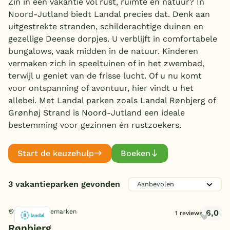
Zin in een vakantie vol rust, ruimte en natuur? In
Noord-Jutland biedt Landal precies dat. Denk aan
Overdekt zwembad
uitgestrekte stranden, schilderachtige duinen en
Wildwaterbaan
gezellige Deense dorpjes. U verblijft in comfortabele
Aanbieder
bungalows, vaak midden in de natuur. Kinderen
Indoor speeltuin
Landal Greenparks
vermaken zich in speeltuinen of in het zwembad,
(3)
Alle populaire faciliteiten
terwijl u geniet van de frisse lucht. Of u nu komt
voor ontspanning of avontuur, hier vindt u het
Zwemmen
Keuzehulp
allebei. Met Landal parken zoals Landal Rønbjerg of
Subtropisch zwembad
Grønhøj Strand is Noord-Jutland een ideale
(1)
Kinderpret
bestemming voor gezinnen én rustzoekers.
Bestemmingen
Overdekt zwembad
(2)
Openlucht zwembad
(1)
Buiten speeltuin
(3)
Nederland
Start de keuzehulp
Boeken
Kinderbad
Familie
(3)
Airtrampoline
(1)
Veluwe
Waterglijbaan
(3)
Trampoline
Toon
meer filters (4)
(1)
Animatie/Entertainment
(1)
3 vakantieparken gevonden
Texel
Whirlpool
(3)
Gaming/speelhal
Sport en spel
(3)
Bowling
(1)
Waterattracties
(1)
Limburg
6,0
Ranum, Denemarken
Midgetgolf
1 reviews
(3)
Multifunctioneel sportveld
(1)
Lig/zonneweide
(2)
Rønbjerg
Duitsland
Adventure golf
Watersport
(1)