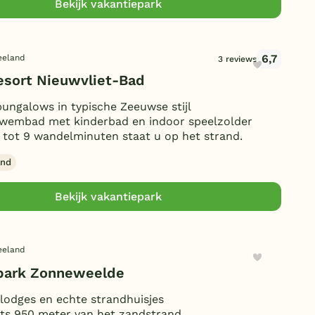
Bekijk vakantiepark
6,7
eeland
3 reviews
esort Nieuwvliet-Bad
ungalows in typische Zeeuwse stijl
zwembad met kinderbad en indoor speelzolder
 tot 9 wandelminuten staat u op het strand.
and
Bekijk vakantiepark
eeland
park Zonneweelde
 lodges en echte strandhuisjes
ts 950 meter van het zandstrand