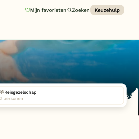
Mijn favorieten
Zoeken
Keuzehulp
Homepage
Last minutes
Top 12 aanbiedingen
Zomervakantie
Nazomeren
Vakantiehuizen
Reisgezelschap
2 personen
Vakantiepark keuzehulp
Onze vakantiegidsen
Vakantieparken