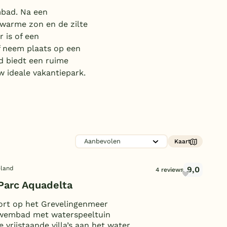
Subtropisch zwembad
mbad. Na een
 warme zon en de zilte
Overdekt zwembad
r is of een
Wildwaterbaan
f neem plaats op een
d biedt een ruime
Indoor speeltuin
 ideale vakantiepark.
Alle populaire faciliteiten
Keuzehulp
Bestemmingen
Kaart
Nederland
9,0
eland
4 reviews
Veluwe
arc Aquadelta
Texel
ort op het Grevelingenmeer
wembad met waterspeeltuin
Limburg
e vrijstaande villa’s aan het water