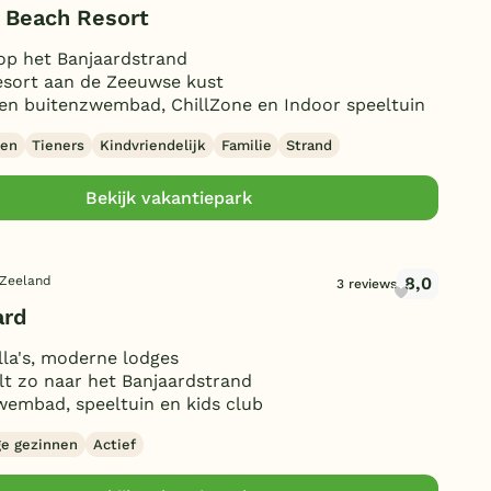
Beach Resort
op het Banjaardstrand
esort aan de Zeeuwse kust
en buitenzwembad, ChillZone en Indoor speeltuin
nen
Tieners
Kindvriendelijk
Familie
Strand
Bekijk vakantiepark
8,0
 Zeeland
3 reviews
ard
lla's, moderne lodges
t zo naar het Banjaardstrand
embad, speeltuin en kids club
e gezinnen
Actief