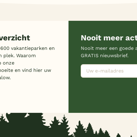
erzicht
Nooit meer ac
 600 vakantieparken en
Nooit meer een goede a
n plek. Waarom
GRATIS nieuwsbrief.
p onze
moeite en vind hier uw
alow.