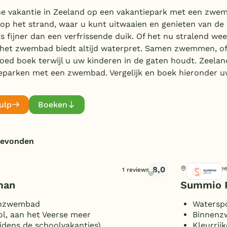
jne vakantie in Zeeland op een vakantiepark met een zwe
op het strand, waar u kunt uitwaaien en genieten van de
ts fijner dan een verfrissende duik. Of het nu stralend wee
 het zwembad biedt altijd waterpret. Samen zwemmen, o
oed boek terwijl u uw kinderen in de gaten houdt. Zeelan
eparken met een zwembad. Vergelijk en boek hieronder uw
ulp
Boeken
gevonden
8,0
Bruinisse, Ze
1 reviews
man
Summio P
enzwembad
Watersp
ol, aan het Veerse meer
Binnenz
jdens de schoolvakanties)
Kleurrijk