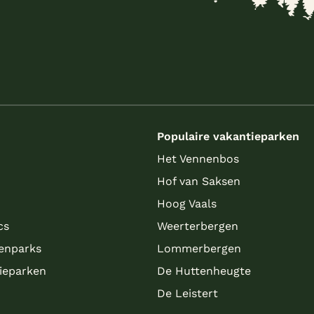
s
Populaire vakantieparken
Het Vennenbos
Hof van Saksen
Hoog Vaals
cs
Weerterbergen
enparks
Lommerbergen
tieparken
De Huttenheugte
De Leistert