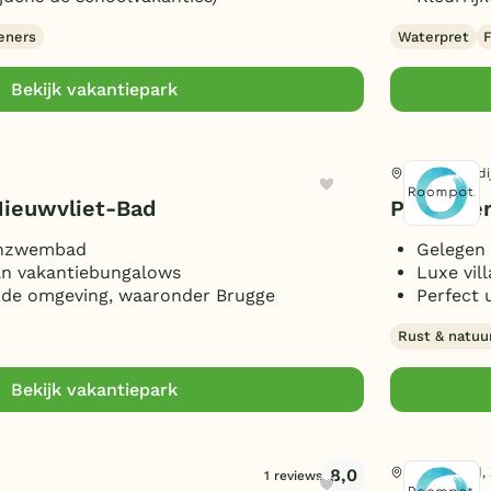
eners
Waterpret
F
Bekijk vakantiepark
Wolphaartsdi
Nieuwvliet-Bad
Park Vee
enzwembad
Gelegen 
aan vakantiebungalows
Luxe vil
in de omgeving, waaronder Brugge
Perfect 
Rust & natuu
Bekijk vakantiepark
8,0
Kamperland,
1 reviews