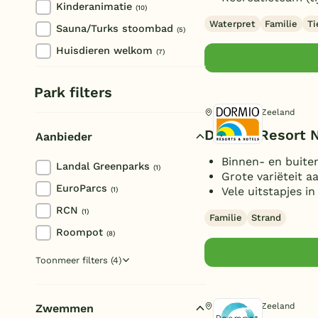
Kinderanimatie
(10)
Waterpret
Familie
Ti
Sauna/Turks stoombad
(5)
Huisdieren welkom
(7)
Park filters
Nieuwvliet, Zeeland
Dormio Resort 
Aanbieder
Binnen- en buit
Landal Greenparks
(1)
Grote variëteit 
EuroParcs
Vele uitstapjes 
(1)
RCN
(1)
Familie
Strand
Roompot
(8)
Molecaten
(1)
Toon
meer filters (4)
Summio Parcs
(1)
Dormio
(2)
Nieuwvliet, Zeeland
Zwemmen