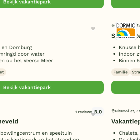
Bekijk vakantiepark
Nieuwvliet, Z
Strand R
g en Domburg
Knusse b
omringd door water
Indoor 
fen op het Veerse Meer
Binnen 5
et
Familie
Str
Bekijk vakantiepark
8,0
Nieuwvliet, Z
1 reviews
neveld
Vakantie
bowlingcentrum en speeltuin
Chalets,
et vakantiepark zo het strand op
Op slech