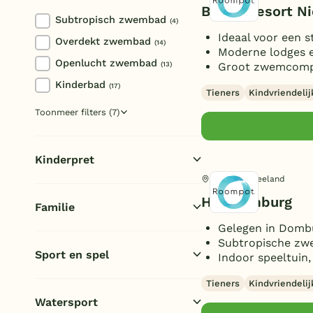
Individueel
(7)
Beach Resort N
Subtropisch zwembad
(4)
Ideaal voor een s
Overdekt zwembad
(14)
Moderne lodges e
Openlucht zwembad
Groot zwemcomple
(13)
Kinderbad
(17)
Tieners
Kindvriendelij
Waterglijbaan
(5)
Toon
meer filters (7)
Waterglijbaan XL
(1)
Stroomversnelling
(1)
Kinderpret
Whirlpool
(2)
Domburg, Zeeland
Indoor speeltuin
(10)
Natuurlijk zwemwater
(1)
Hof Domburg
Familie
Buiten speeltuin
(20)
Recreatiemeer/strand
(4)
Gelegen in Dombu
Airtrampoline
(3)
Lig/zonneweide
E-bike/fietsverhuur
(3)
(20)
Subtropische zw
Kinderanimatie
Sport en spel
(10)
Indoor speeltuin
Funbikes
(3)
Kids club
(7)
Animatie/Entertainment
Toon
meer filters (8)
(14)
Tieners
Kindvriendelij
Multifunctioneel sportveld
(13)
Kinderboerderij/dierenweide
Bowling
Watersport
(7)
Voetbalveld
(5)
(2)