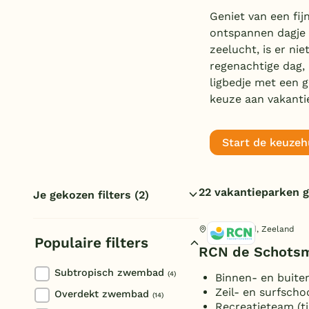
Geniet van een fi
ontspannen dagje 
zeelucht, is er nie
regenachtige dag,
ligbedje met een g
keuze aan vakanti
Start de keuzeh
22 vakantieparken 
Je gekozen filters
(2)
Zeeland
Zwembad
Kamperland, Zeeland
Populaire filters
Reset filters
RCN de Schots
Subtropisch zwembad
(4)
Binnen- en buit
Zeil- en surfscho
Overdekt zwembad
(14)
Recreatieteam (ti