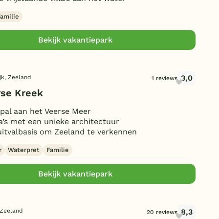
Duitsland
amilie
België
Bekijk vakantiepark
Blog
3,0
jk, Zeeland
1 reviews
Onze e-boeken
rse Kreek
pal aan het Veerse Meer
la’s met een unieke architectuur
uitvalbasis om Zeeland te verkennen
r
Waterpret
Familie
Bekijk vakantiepark
8,3
 Zeeland
20 reviews