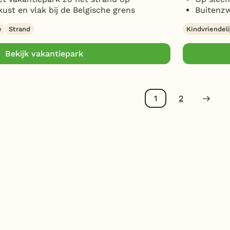
st en vlak bij de Belgische grens
Buitenz
e
Strand
Kindvriendeli
Bekijk vakantiepark
1
2