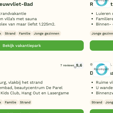
ieuwvliet-Bad
Roompot 
trandvakantie
Luieren 
n villa’s met sauna
Familier
x van maar liefst 1.225m2.
Binnen- 
k
Strand
Familie
Jonge gezinnen
Jonge gezin
Bekijk vakantiepark
8,6
Kamperland,
7 reviews
De Banja
rg, vlakbij het strand
Ruime vi
embad, beautycentrum De Parel
U wandel
, Kids Club, Hang Out en Lasergame
Binnenzw
k
Familie
Strand
Strand
Jong