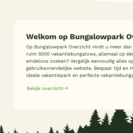
Privézwembad
(1)
14 personen
(3)
8 slaapkamers
(3)
Sunshower
(1)
16 personen
(5)
Wasmachine/droger
(9)
Toon
meer filters (13)
18 personen
(1)
Oplaadpunt E-bike
(1)
20 personen
(2)
Welkom op Bungalowpark Ov
Oplaadpunt auto
(2)
Op Bungalowpark Overzicht vindt u meer dan
Aanlegsteiger
(1)
ruim 5000 vakantiebungalows, allemaal op éé
Overdekt Terras/veranda
(6)
eindeloos zoeken? Vergelijk eenvoudig alles o
Omheinde tuin/terras
(9)
gebruiksvriendelijke website. Bespaar tijd en 
Vismogelijkheid
ideale vakantiepark en perfecte vakantiebung
(1)
(Sfeer)haard
(3)
Bekijk overzicht
Smart TV
(8)
Parkeren bij bungalow
(10)
Ligbad
(1)
Gameroom/console
(1)
Huisdieren toegestaan
(3)