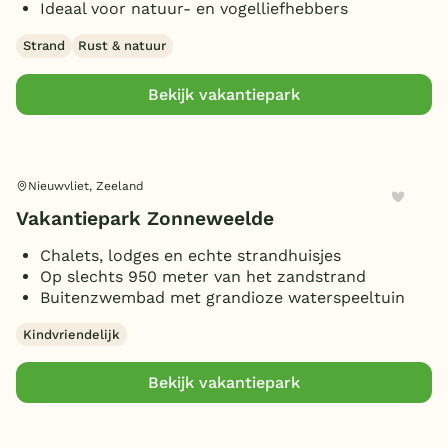
Ideaal voor natuur- en vogelliefhebbers
Gameroom/console
(2)
Huisdieren toegestaan
Strand
Rust & natuur
(2)
Bekijk vakantiepark
Nieuwvliet, Zeeland
Vakantiepark Zonneweelde
Chalets, lodges en echte strandhuisjes
Op slechts 950 meter van het zandstrand
Buitenzwembad met grandioze waterspeeltuin
Kindvriendelijk
Bekijk vakantiepark