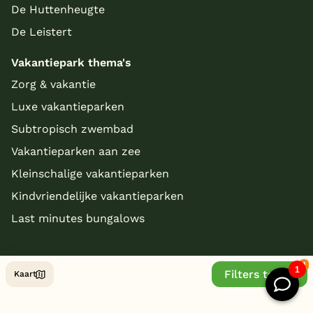
De Huttenheugte
De Leistert
Vakantiepark thema's
Zorg & vakantie
Luxe vakantieparken
Subtropisch zwembad
Vakantieparken aan zee
Kleinschalige vakantieparken
Kindvriendelijke vakantieparken
Last minutes bungalows
Filters tonen
Kaart
© Copyright 2026 - bungalowparkoverzicht.nl
Website by
/ Stijlbreuk