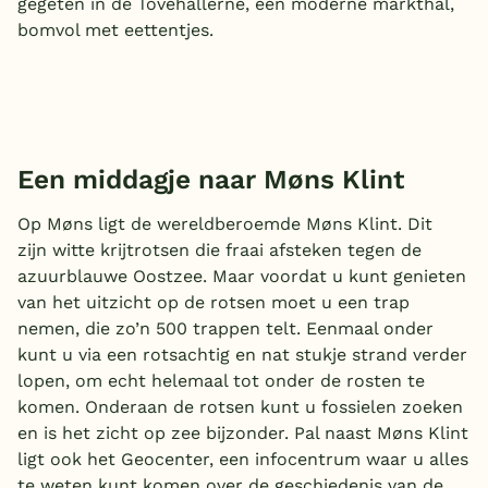
gegeten in de Tovehallerne, een moderne markthal,
bomvol met eettentjes.
België
Blog
Onze e-boeken
Een middagje naar Møns Klint
Op Møns ligt de wereldberoemde Møns Klint. Dit
zijn witte krijtrotsen die fraai afsteken tegen de
azuurblauwe Oostzee. Maar voordat u kunt genieten
van het uitzicht op de rotsen moet u een trap
nemen, die zo’n 500 trappen telt. Eenmaal onder
kunt u via een rotsachtig en nat stukje strand verder
lopen, om echt helemaal tot onder de rosten te
komen. Onderaan de rotsen kunt u fossielen zoeken
en is het zicht op zee bijzonder. Pal naast Møns Klint
ligt ook het Geocenter, een infocentrum waar u alles
te weten kunt komen over de geschiedenis van de