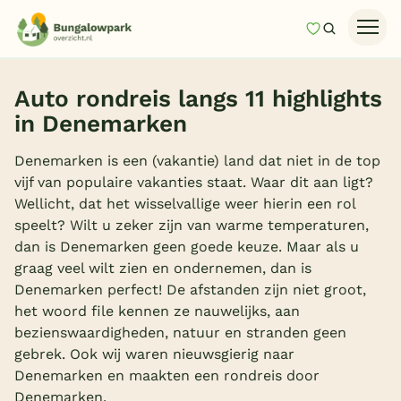
Mijn favori
Zoeken
Homepage
Auto rondreis langs 11 highlights
Last minutes
in Denemarken
Top 12 aanbiedingen
Denemarken is een (vakantie) land dat niet in de top
Zomervakantie
vijf van populaire vakanties staat. Waar dit aan ligt?
Wellicht, dat het wisselvallige weer hierin een rol
Nazomeren
speelt? Wilt u zeker zijn van warme temperaturen,
Vakantiehuizen
dan is Denemarken geen goede keuze. Maar als u
graag veel wilt zien en ondernemen, dan is
Vakantiepark keuzehulp
Denemarken perfect! De afstanden zijn niet groot,
Onze vakantiegidsen
het woord file kennen ze nauwelijks, aan
bezienswaardigheden, natuur en stranden geen
Vakantieparken
gebrek. Ook wij waren nieuwsgierig naar
Denemarken en maakten een rondreis door
Subtropisch zwembad
Denemarken.