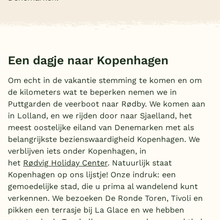
Overdekt zwembad
Wildwaterbaan
Indoor speeltuin
Een dagje naar Kopenhagen
Alle populaire faciliteiten
Om echt in de vakantie stemming te komen en om
de kilometers wat te beperken nemen we in
Keuzehulp
Puttgarden de veerboot naar Rødby. We komen aan
in Lolland, en we rijden door naar Sjaelland, het
Bestemmingen
meest oostelijke eiland van Denemarken met als
belangrijkste bezienswaardigheid Kopenhagen. We
Nederland
verblijven iets onder Kopenhagen, in
het
Rødvig
Holiday Center
. Natuurlijk staat
Veluwe
Kopenhagen op ons lijstje! Onze indruk: een
Texel
gemoedelijke stad, die u prima al wandelend kunt
verkennen. We bezoeken De Ronde Toren, Tivoli en
Limburg
pikken een terrasje bij La Glace en we hebben
Duitsland