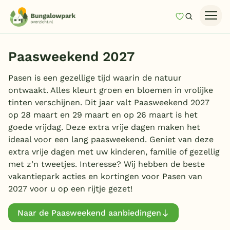
Mijn favori
Zoeken
Homepage
Paasweekend 2027
Last minutes
Pasen is een gezellige tijd waarin de natuur
Top 12 aanbiedingen
ontwaakt. Alles kleurt groen en bloemen in vrolijke
Zomervakantie
tinten verschijnen. Dit jaar valt Paasweekend 2027
op 28 maart en 29 maart en op 26 maart is het
Nazomeren
goede vrijdag. Deze extra vrije dagen maken het
Vakantiehuizen
ideaal voor een lang paasweekend. Geniet van deze
extra vrije dagen met uw kinderen, familie of gezellig
Vakantiepark keuzehulp
met z’n tweetjes. Interesse? Wij hebben de beste
vakantiepark acties en kortingen voor Pasen van
Onze vakantiegidsen
2027 voor u op een rijtje gezet!
Vakantieparken
Naar de Paasweekend aanbiedingen
Subtropisch zwembad