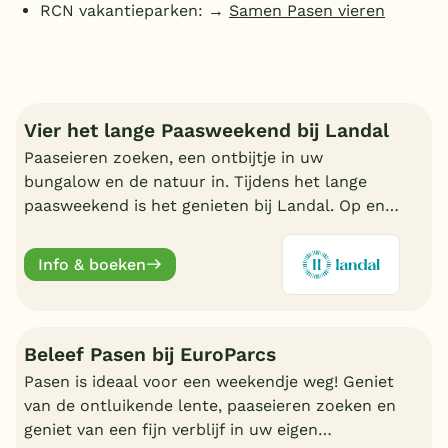
RCN vakantieparken: →
Samen Pasen vieren
België
Blog
Vier het lange Paasweekend bij Landal
Onze e-boeken
Paaseieren zoeken, een ontbijtje in uw
bungalow en de natuur in. Tijdens het lange
paasweekend is het genieten bij Landal. Op en
rond de Landal parken is genoeg te beleven.
Reserveer nu!
Info & boeken
Beleef Pasen bij EuroParcs
Pasen is ideaal voor een weekendje weg! Geniet
van de ontluikende lente, paaseieren zoeken en
geniet van een fijn verblijf in uw eigen