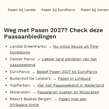
Overdekt zwembad
Pasen bij Landal
Pasen bij EuroParcs
Pasen bij Center
Wildwaterbaan
Indoor speeltuin
Weg met Pasen 2027? Check deze
Alle populaire faciliteiten
Paasaanbiedingen
Keuzehulp
Landal GreenParks: →
Nu volop keuze uit fijne
bungalows
Center Parcs: →
Lekker lang genieten van het
Bestemmingen
paasweekend
Nederland
EuroParcs: →
Beleef Pasen 2027 bij EuroParcs
Buitenhof De Leistert: →
Pasen in Limburg
Veluwe
TopParken: →
Vier het Paasweekend in Nederland
Texel
Molecaten: →
Paaseieren zoeken bij Molecaten
Resort Beekse Bergen: →
Pasen met een
Limburg
Afrikaans tintje
Duitsland