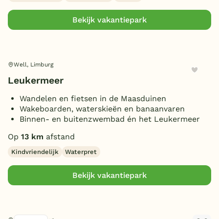
Overdekt Terras/veranda
(5)
Bekijk vakantiepark
Omheinde tuin/terras
(5)
(Sfeer)haard
(6)
Smart TV
(6)
Well, Limburg
Parkeren bij bungalow
(8)
Leukermeer
Huisdieren toegestaan
(5)
Wandelen en fietsen in de Maasduinen
Wakeboarden, waterskieën en banaanvaren
Binnen- en buitenzwembad én het Leukermeer
Op
13 km
afstand
Kindvriendelijk
Waterpret
Bekijk vakantiepark