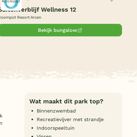
Duitsland
Buitenverblijf Wellness 12
Roompot Resort Arcen
België
Bekijk bungalow
Blog
Onze e-boeken
Wat maakt dit park top?
Binnenzwembad
k
Recreatievijver met strandje
n
Indoorspeeltuin
Vissen