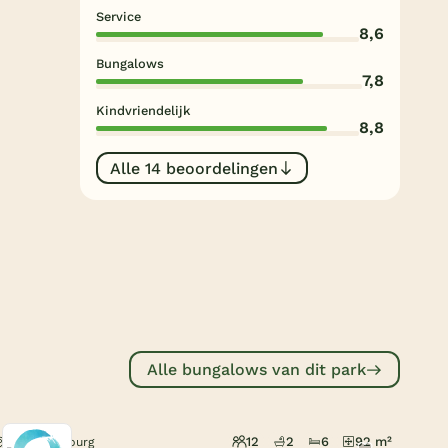
Subtropisch zwembad
Service
8,6
Overdekt zwembad
Bungalows
7,8
Wildwaterbaan
Kindvriendelijk
8,8
Indoor speeltuin
Alle populaire faciliteiten
Alle 14 beoordelingen
Keuzehulp
Bestemmingen
Nederland
Veluwe
Alle bungalows van dit park
Texel
Limburg
12
2
6
92 m²
Arcen, Limburg