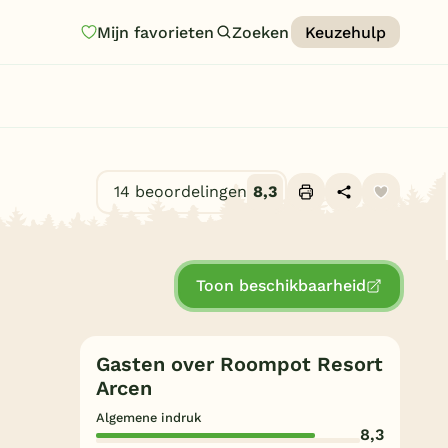
Mijn favorieten
Zoeken
Keuzehulp
Homepage
Last minutes
Top 12 aanbiedingen
14 beoordelingen
8,3
Zomervakantie
Alle foto's (10)
Nazomeren
Toon beschikbaarheid
Vakantiehuizen
Vakantiepark keuzehulp
Gasten over Roompot Resort
Onze vakantiegidsen
Arcen
Vakantieparken
Algemene indruk
8,3