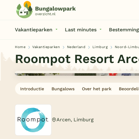
Vakantieparken
Last minutes
Bestemming
Home
Vakantieparken
Nederland
Limburg
Noord-Limbu
Roompot Resort Ar
Introductie
Bungalows
Over het park
Beoordel
Arcen, Limburg