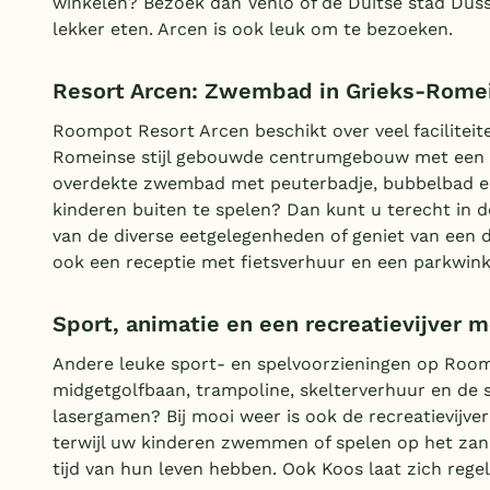
winkelen? Bezoek dan Venlo of de Duitse stad Düss
lekker eten. Arcen is ook leuk om te bezoeken.
Resort Arcen: Zwembad in Grieks-Romein
Roompot Resort Arcen beschikt over veel faciliteite
Romeinse stijl gebouwde centrumgebouw met een 
overdekte zwembad met peuterbadje, bubbelbad en
kinderen buiten te spelen? Dan kunt u terecht in d
van de diverse eetgelegenheden of geniet van een d
ook een receptie met fietsverhuur en een parkwink
Sport, animatie en een recreatievijver 
Andere leuke sport- en spelvoorzieningen op Roomp
midgetgolfbaan, trampoline, skelterverhuur en de 
lasergamen? Bij mooi weer is ook de recreatievijve
terwijl uw kinderen zwemmen of spelen op het zand
tijd van hun leven hebben. Ook Koos laat zich regel