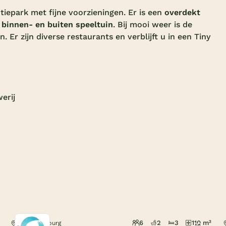
ntiepark met fijne voorzieningen.
Er is een
overdekt
binnen- en buiten speeltuin
. Bij mooi weer is de
en.
Er zijn diverse restaurants en verblijft u in een Tiny
erij
6
2
3
110 m²
Arcen, Limburg