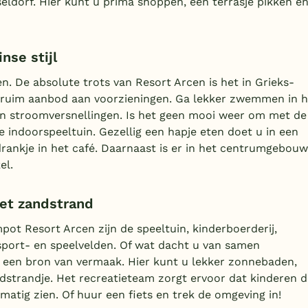
eldorf. Hier kunt u prima shoppen, een terrasje pikken e
se stijl
n. De absolute trots van Resort Arcen is het in Grieks-
ruim aanbod aan voorzieningen. Ga lekker zwemmen in h
 stroomversnellingen. Is het geen mooi weer om met de
e indoorspeeltuin. Gezellig een hapje eten doet u in een
rankje in het café. Daarnaast is er in het centrumgebouw
el.
met zandstrand
ot Resort Arcen zijn de speeltuin, kinderboerderij,
sport- en speelvelden. Of wat dacht u van samen
r een bron van vermaak. Hier kunt u lekker zonnebaden,
strandje. Het recreatieteam zorgt ervoor dat kinderen d
matig zien. Of huur een fiets en trek de omgeving in!