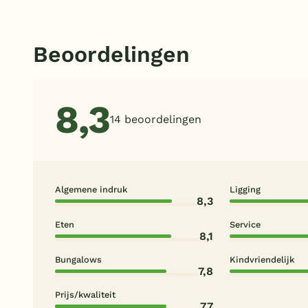
Beoordelingen
8,3
14 beoordelingen
Algemene indruk
Ligging
8,3
Eten
Service
8,1
Bungalows
Kindvriendelijk
7,8
Prijs/kwaliteit
7,7