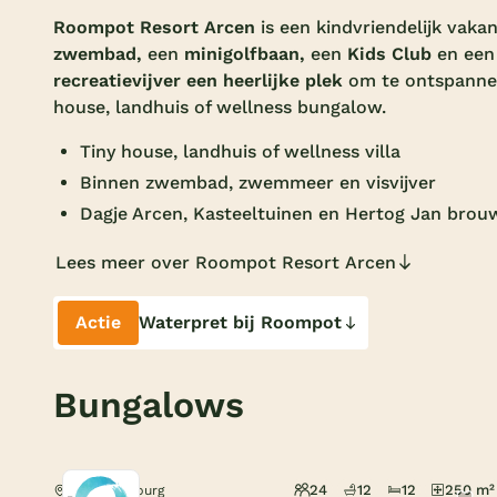
Roompot Resort Arcen
is een kindvriendelijk vaka
zwembad,
een
minigolfbaan,
een
Kids Club
en een
recreatievijver een heerlijke plek
om te ontspann
house, landhuis of wellness bungalow.
Tiny house, landhuis of wellness villa
Binnen zwembad, zwemmeer en visvijver
Dagje Arcen, Kasteeltuinen en Hertog Jan brouw
Lees meer over Roompot Resort Arcen
Actie
Waterpret bij Roompot
Bungalows
24
12
12
250 m²
Arcen, Limburg