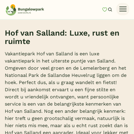
Mijn favori
Zoeken
Homepage
Hof van Salland: Luxe, rust en
Last minutes
ruimte
Top 12 aanbiedingen
Vakantiepark Hof van Salland is een luxe
Zomervakantie
vakantiepark in het uiterste puntje van Salland.
Omgeven door veel groen en de Lemelerberg en het
Nazomeren
Nationaal Park de Sallandse Heuvelrug liggen om de
Vakantiehuizen
hoek. Perfect dus, als u graag wandelt en fietst!
Direct bij aankomst ervaart u een fijne stilte en
Vakantiepark keuzehulp
wordt u vriendelijk ontvangen, want persoonlijke
Onze vakantiegidsen
service is een van de belangrijkste kenmerken van
Hof van Salland. Nog een ander belangrijk kenmerk:
Vakantieparken
hier treft u geen grootschalig vermaak, natuurlijk is
hier niets mis mee, maar als u echt rust zoekt dan is
Subtropisch zwembad
Hof van Salland een aanrader. Ideaal voor lekker met