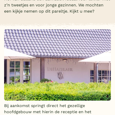
z’n tweetjes en voor jonge gezinnen. We mochten
Overdekt zwembad
een kijkje nemen op dit pareltje. Kijkt u mee?
Wildwaterbaan
Indoor speeltuin
Alle populaire faciliteiten
Keuzehulp
Bestemmingen
Nederland
Veluwe
Texel
Limburg
Bij aankomst springt direct het gezellige
hoofdgebouw met hierin de receptie en het
Duitsland