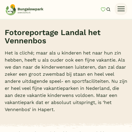
Mijn favori
Zoeken
Homepage
Fotoreportage Landal het
Last minutes
Vennenbos
Top 12 aanbiedingen
Het is cliché; maar als u kinderen het naar hun zin
Zomervakantie
hebben, heeft u als ouder ook een fijne vakantie. Als
we dan naar de kinderwensen luisteren, dan zal daar
Nazomeren
zeker een groot zwembad bij staan en heel veel
Vakantiehuizen
andere uitdagende speel- en sportfaciliteiten. Nu zijn
er heel veel fijne vakantieparken in Nederland, die
Vakantiepark keuzehulp
aan deze vakantie kinderwens voldoen. Maar een
Onze vakantiegidsen
vakantiepark dat er absoluut uitspringt, is ‘het
Vennenbos’ in Hapert.
Vakantieparken
Subtropisch zwembad