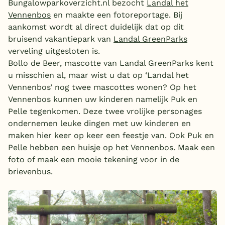
Bungalowparkoverzicht.nl bezocht
Landal het
Overdekt zwembad
Vennenbos
en maakte een fotoreportage. Bij
aankomst wordt al direct duidelijk dat op dit
Wildwaterbaan
bruisend vakantiepark van
Landal GreenParks
verveling uitgesloten is.
Indoor speeltuin
Bollo de Beer, mascotte van Landal GreenParks kent
Alle populaire faciliteiten
u misschien al, maar wist u dat op ‘Landal het
Vennenbos’ nog twee mascottes wonen? Op het
Keuzehulp
Vennenbos kunnen uw kinderen namelijk Puk en
Pelle tegenkomen. Deze twee vrolijke personages
ondernemen leuke dingen met uw kinderen en
Bestemmingen
maken hier keer op keer een feestje van. Ook Puk en
Pelle hebben een huisje op het Vennenbos. Maak een
Nederland
foto of maak een mooie tekening voor in de
Veluwe
brievenbus.
Texel
Limburg
Duitsland