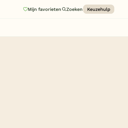
Mijn favorieten
Zoeken
Keuzehulp
Homepage
Last minutes
Top 12 aanbiedingen
Zomervakantie
Nazomeren
Vakantiehuizen
Vakantiepark keuzehulp
Onze vakantiegidsen
Vakantieparken