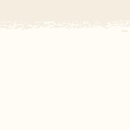
Subtropisch zwembad
Overdekt zwembad
Wildwaterbaan
Indoor speeltuin
Alle populaire faciliteiten
Keuzehulp
Bestemmingen
Nederland
Veluwe
Texel
Limburg