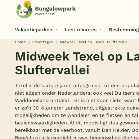
Vakantieparken
Last minutes
Bestemming
Home
Reportages
Midweek Texel op Landal Sluftervallei
Midweek Texel op L
Sluftervallei
Texel is de laatste jaren uitgegroeid tot een popul
niet alleen onder Nederlanders, ook veel Duitsers 
Waddeneiland ontdekt. Dit is niet voor niets, want h
er zo’n 30 kilometer zandstrand, uitgestrekte duin
mogelijkheden om te wandelen en te fietsen en tal
bezienswaardigheden. Al dit moois ligt dus gewoon
bereikbaar met de veerboot, vanuit Den Helder. Oo
Bungalowparkoverzicht.nl was benieuwd en ging naar