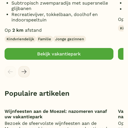
Subtropisch zwemparadijs met supersnelle
I
glijbanen
B
Recreatievijver, tokkelbaan, doolhof en
Op
indoorspeeltuin
Kind
Op
2 km
afstand
Kindvriendelijk
Familie
Jonge gezinnen
Bekijk vakantiepark
Populaire artikelen
Wijnfeesten aan de Moezel: nazomeren vanaf
Vaka
uw vakantiepark
nat
Bezoek de sfeervolste wijnfeesten aan de
Op z