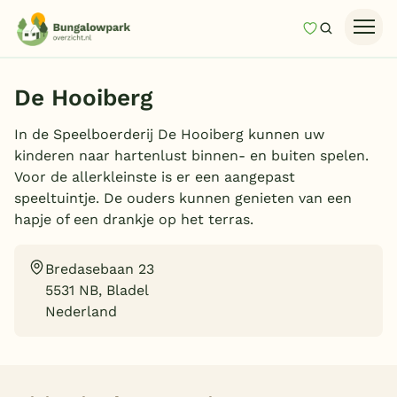
Mijn favori
Zoeken
Homepage
De Hooiberg
Last minutes
In de Speelboerderij De Hooiberg kunnen uw
Top 12 aanbiedingen
kinderen naar hartenlust binnen- en buiten spelen.
Zomervakantie
Voor de allerkleinste is er een aangepast
speeltuintje. De ouders kunnen genieten van een
Nazomeren
hapje of een drankje op het terras.
Vakantiehuizen
Bredasebaan 23
Vakantiepark keuzehulp
5531 NB, Bladel
Onze vakantiegidsen
Nederland
Vakantieparken
Subtropisch zwembad