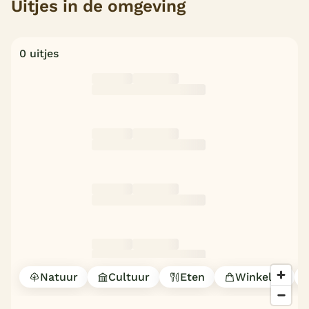
Uitjes in de omgeving
Overdekt zwembad
Wildwaterbaan
0 uitjes
Indoor speeltuin
Alle populaire faciliteiten
Keuzehulp
Bestemmingen
Nederland
Veluwe
Texel
Natuur
Cultuur
Eten
Winkelen
Limburg
Duitsland