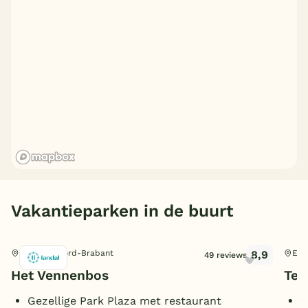
België
Blog
Onze e-boeken
Vakantieparken in de buurt
8,9
Hapert, Noord-Brabant
Eer
49 reviews
Het Vennenbos
Ter
Gezellige Park Plaza met restaurant
N