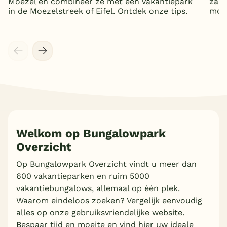
Moezel en combineer ze met een vakantiepark
zand
in de Moezelstreek of Eifel. Ontdek onze tips.
mooi
Welkom op Bungalowpark
Overzicht
Op Bungalowpark Overzicht vindt u meer dan
600 vakantieparken en ruim 5000
vakantiebungalows, allemaal op één plek.
Waarom eindeloos zoeken? Vergelijk eenvoudig
alles op onze gebruiksvriendelijke website.
Bespaar tijd en moeite en vind hier uw ideale