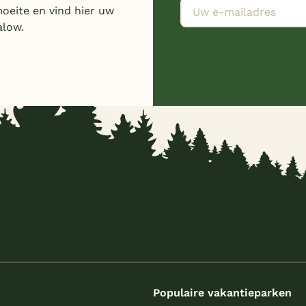
moeite en vind hier uw
alow.
s
Populaire vakantieparken