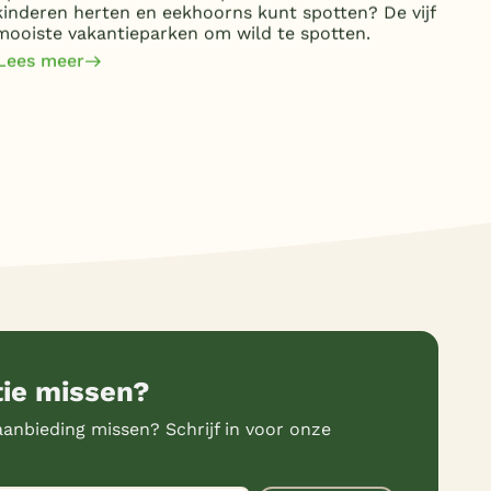
kinderen herten en eekhoorns kunt spotten? De vijf
kost
mooiste vakantieparken om wild te spotten.
jaa
om 
Lees meer
Lee
tie missen?
anbieding missen? Schrijf in voor onze