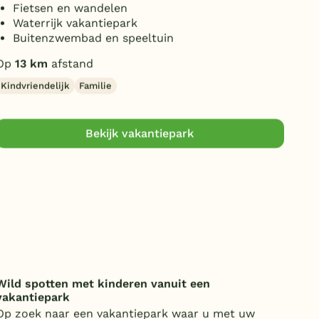
Fietsen en wandelen
T
Waterrijk vakantiepark
T
Buitenzwembad en speeltuin
V
Op
13 km
afstand
Op
Kindvriendelijk
Familie
Bekijk vakantiepark
Wild spotten met kinderen vanuit een
Onde
vakantiepark
over
Op zoek naar een vakantiepark waar u met uw
Van 