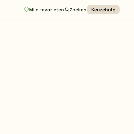
Mijn favorieten
Zoeken
Keuzehulp
Homepage
Last minutes
Top 12 aanbiedingen
Zomervakantie
Nazomeren
Vakantiehuizen
Vakantiepark keuzehulp
Onze vakantiegidsen
Vakantieparken