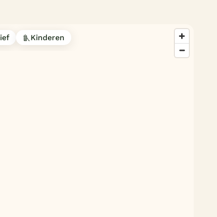
Duitsland
België
ief
Kinderen
Blog
Onze e-boeken