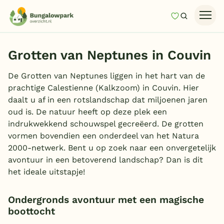
Mijn favori
Zoeken
Homepage
Grotten van Neptunes in Couvin
Last minutes
De Grotten van Neptunes liggen in het hart van de
Top 12 aanbiedingen
prachtige Calestienne (Kalkzoom) in Couvin. Hier
Zomervakantie
daalt u af in een rotslandschap dat miljoenen jaren
oud is. De natuur heeft op deze plek een
Nazomeren
indrukwekkend schouwspel gecreëerd. De grotten
Vakantiehuizen
vormen bovendien een onderdeel van het Natura
2000-netwerk. Bent u op zoek naar een onvergetelijk
Vakantiepark keuzehulp
avontuur in een betoverend landschap? Dan is dit
het ideale uitstapje!
Onze vakantiegidsen
Vakantieparken
Ondergronds avontuur met een magische
boottocht
Subtropisch zwembad