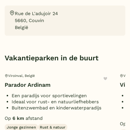
België
Rue de L'adujoir 24
5660, Couvin
Blog
België
Onze e-boeken
Vakantieparken in de buurt
Viroinval, België
Viro
Parador Ardinam
Vil
Een paradijs voor sportievelingen
R
Ideaal voor rust- en natuurliefhebbers
P
Buitenzwembad en kinderwaterparadijs
T
p
Op
6 km
afstand
Op
Jonge gezinnen
Rust & natuur