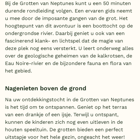
Bij de Grotten van Neptunes kunt u een 50 minuten
Overdekt zwembad
durende rondleiding volgen. Een ervaren gids neemt
u mee door de imposante gangen van de grot. Het
Wildwaterbaan
hoogtepunt van dit avontuur is een boottocht op de
Indoor speeltuin
ondergrondse rivier. Daarbij geniet u ook van een
fascinerend klank- en lichtspel dat de magie van
Alle populaire faciliteiten
deze plek nog eens versterkt. U leert onderweg alles
over de geologische geheimen van de kalkrotsen, de
Keuzehulp
Eau Noire-rivier en de bijzondere fauna en flora van
het gebied.
Bestemmingen
Nagenieten boven de grond
Nederland
Na uw ontdekkingstocht in de Grotten van Neptunes
Veluwe
is het tijd om te ontspannen. Geniet op het terras
van een drankje of een ijsje. Terwijl u ontspant,
Texel
kunnen de kinderen zich nog even uitleven in de
Limburg
houten speeltuin. De grotten bieden een perfect
uitstapje voor het hele gezin, ongeacht het weer!
Duitsland