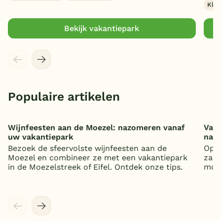
Klei
Bekijk vakantiepark
Populaire artikelen
Wijnfeesten aan de Moezel: nazomeren vanaf
Vaka
uw vakantiepark
nat
Bezoek de sfeervolste wijnfeesten aan de
Op z
Moezel en combineer ze met een vakantiepark
zand
in de Moezelstreek of Eifel. Ontdek onze tips.
mooi