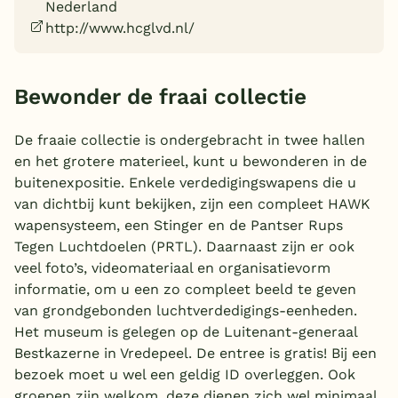
Nederland
Overdekt zwembad
http://www.hcglvd.nl/
Wildwaterbaan
Bewonder de fraai collectie
Indoor speeltuin
Alle populaire faciliteiten
De fraaie collectie is ondergebracht in twee hallen
en het grotere materieel, kunt u bewonderen in de
Keuzehulp
buitenexpositie. Enkele verdedigingswapens die u
van dichtbij kunt bekijken, zijn een compleet HAWK
Bestemmingen
wapensysteem, een Stinger en de Pantser Rups
Tegen Luchtdoelen (PRTL). Daarnaast zijn er ook
Nederland
veel foto’s, videomateriaal en organisatievorm
informatie, om u een zo compleet beeld te geven
Veluwe
van grondgebonden luchtverdedigings-eenheden.
Texel
Het museum is gelegen op de Luitenant-generaal
Bestkazerne in Vredepeel. De entree is gratis! Bij een
Limburg
bezoek moet u wel een geldig ID overleggen. Ook
groepen zijn welkom, deze dienen zich wel minimaal
Duitsland