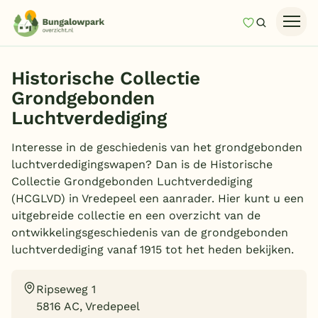
Mijn favori
Zoeken
Homepage
Historische Collectie
Last minutes
Grondgebonden
Top 12 aanbiedingen
Luchtverdediging
Zomervakantie
Interesse in de geschiedenis van het grondgebonden
Nazomeren
luchtverdedigingswapen? Dan is de Historische
Collectie Grondgebonden Luchtverdediging
Vakantiehuizen
(HCGLVD) in Vredepeel een aanrader. Hier kunt u een
uitgebreide collectie en een overzicht van de
Vakantiepark keuzehulp
ontwikkelingsgeschiedenis van de grondgebonden
Onze vakantiegidsen
luchtverdediging vanaf 1915 tot het heden bekijken.
Vakantieparken
Ripseweg 1
5816 AC, Vredepeel
Subtropisch zwembad