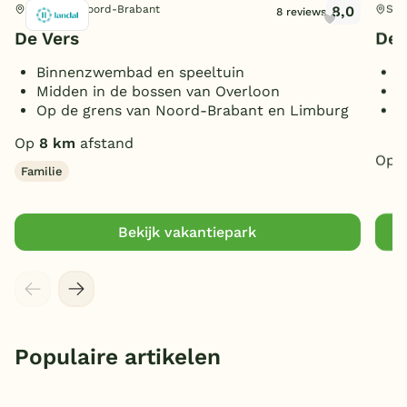
8,0
Overloon, Noord-Brabant
Sin
8 reviews
De Vers
De 
Binnenzwembad en speeltuin
R
Midden in de bossen van Overloon
M
Op de grens van Noord-Brabant en Limburg
I
g
Op
8 km
afstand
Op
Familie
Bekijk vakantiepark
Populaire artikelen