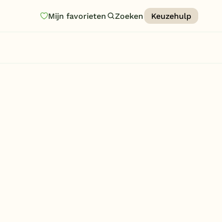
Mijn favorieten
Zoeken
Keuzehulp
Homepage
Last minutes
Top 12 aanbiedingen
Zomervakantie
Nazomeren
Vakantiehuizen
Vakantiepark keuzehulp
Onze vakantiegidsen
Vakantieparken