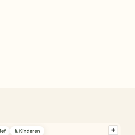
Subtropisch zwembad
Overdekt zwembad
Wildwaterbaan
Indoor speeltuin
Alle populaire faciliteiten
Keuzehulp
Bestemmingen
Nederland
Veluwe
Texel
Limburg
ief
Kinderen