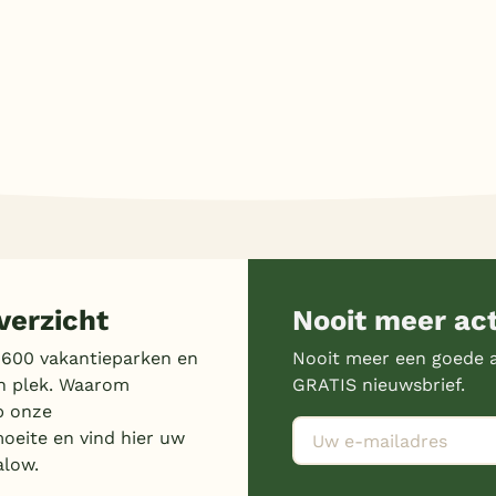
erzicht
Nooit meer ac
 600 vakantieparken en
Nooit meer een goede a
n plek. Waarom
GRATIS nieuwsbrief.
p onze
moeite en vind hier uw
alow.