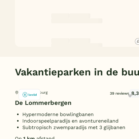
Vakantieparken in de buu
8,3
Reuver, Limburg
39 reviews
De Lommerbergen
Hypermoderne bowlingbanen
Indoorspeelparadijs en avontureneiland
Subtropisch zwemparadijs met 3 glijbanen
Op
1 km
afstand