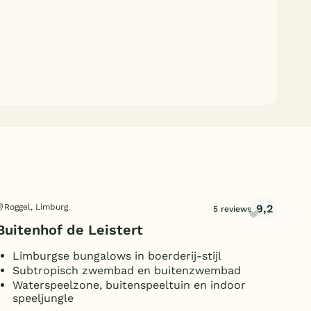
9,2
Roggel, Limburg
Maa
5 reviews
Buitenhof de Leistert
Br
Limburgse bungalows in boerderij-stijl
E
Subtropisch zwembad en buitenzwembad
G
Waterspeelzone, buitenspeeltuin en indoor
B
speeljungle
Op