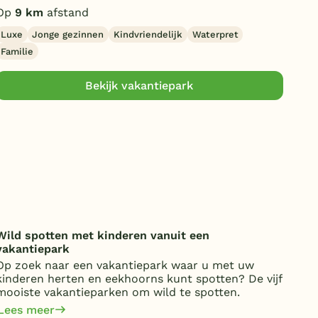
Op
9 km
afstand
Kind
Luxe
Jonge gezinnen
Kindvriendelijk
Waterpret
Familie
Bekijk vakantiepark
Wild spotten met kinderen vanuit een
Onde
vakantiepark
over
Op zoek naar een vakantiepark waar u met uw
Van 
kinderen herten en eekhoorns kunt spotten? De vijf
kost
mooiste vakantieparken om wild te spotten.
jaa
om 
Lees meer