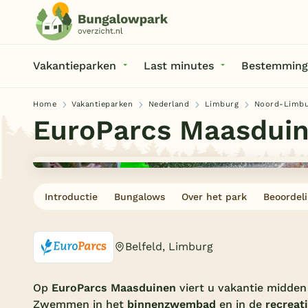
Vakantieparken
Last minutes
Bestemming
Home
Vakantieparken
Nederland
Limburg
Noord-Limbu
EuroParcs Maasdui
Introductie
Bungalows
Over het park
Beoordel
Belfeld, Limburg
Op
EuroParcs Maasduinen
viert u vakantie midden
Zwemmen in het
binnenzwembad
en in de
recreat