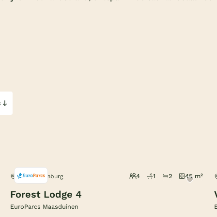
s
4
1
2
45 m²
Belfeld, Limburg
Forest Lodge 4
EuroParcs Maasduinen