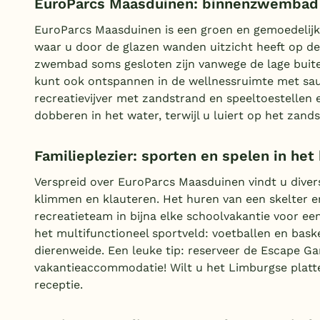
EuroParcs Maasduinen: binnenzwembad 
EuroParcs Maasduinen is een groen en gemoedelijk
waar u door de glazen wanden uitzicht heeft op d
zwembad soms gesloten zijn vanwege de lage buit
kunt ook ontspannen in de wellnessruimte met sau
recreatievijver met zandstrand en speeltoestell
dobberen in het water, terwijl u luiert op het zan
Familieplezier: sporten en spelen in het
Verspreid over EuroParcs Maasduinen vindt u diver
klimmen en klauteren. Het huren van een skelter en
recreatieteam in bijna elke schoolvakantie voor ee
het multifunctioneel sportveld: voetballen en bask
dierenweide. Een leuke tip: reserveer de Escape 
vakantieaccommodatie! Wilt u het Limburgse platte
receptie.