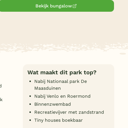
Bekijk bungalow
Duitsland
België
Blog
Onze e-boeken
Wat maakt dit park top?
Nabij Nationaal park De
d
Maasduinen
Nabij Venlo en Roermond
ok
Binnenzwembad
Recreatievijver met zandstrand
Tiny houses boekbaar