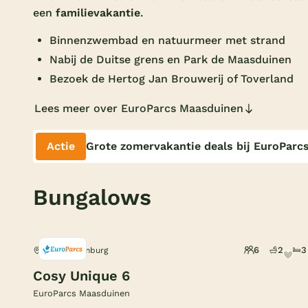
een
familievakantie
.
Binnenzwembad en natuurmeer met strand
Nabij de Duitse grens en Park de Maasduinen
Bezoek de Hertog Jan Brouwerij of Toverland
Lees meer over EuroParcs Maasduinen
Actie
Grote zomervakantie deals bij EuroParc
Bungalows
6
2
3
Belfeld, Limburg
Cosy Unique 6
EuroParcs Maasduinen