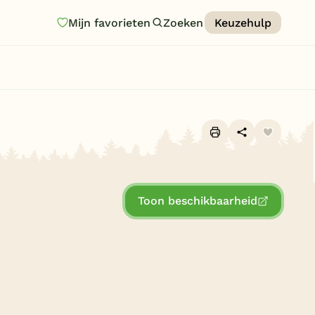
Mijn favorieten
Zoeken
Keuzehulp
Homepage
Last minutes
Top 12 aanbiedingen
Zomervakantie
Alle foto's (10)
Nazomeren
Toon beschikbaarheid
Vakantiehuizen
Vakantiepark keuzehulp
Onze vakantiegidsen
Vakantieparken