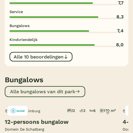
7,7
België
Service
8,3
Blog
Bungalows
7,4
Kindvriendelijk
Onze e-boeken
8,0
Alle 10 beoordelingen
Bungalows
Alle bungalows van dit park
12
3
6
170 m²
Sevenum, Limburg
Sev
12-persoons bungalow
4-p
Domein De Schatberg
Domei