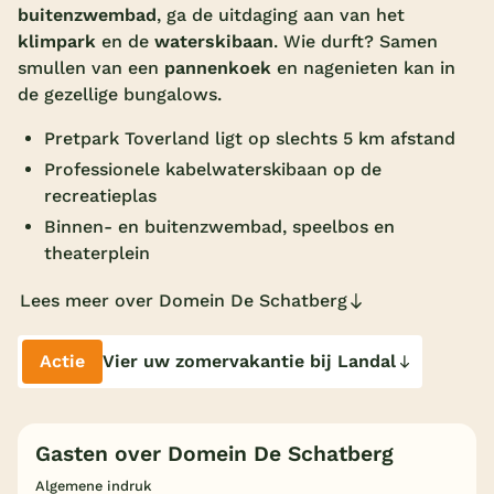
buitenzwembad
, ga de uitdaging aan van het
Overdekt zwembad
klimpark
en de
waterskibaan
. Wie durft? Samen
smullen van een
pannenkoek
en nagenieten kan in
Wildwaterbaan
de gezellige bungalows.
Indoor speeltuin
Pretpark Toverland ligt op slechts 5 km afstand
Alle populaire faciliteiten
Professionele kabelwaterskibaan op de
recreatieplas
Keuzehulp
Binnen- en buitenzwembad, speelbos en
theaterplein
Bestemmingen
Lees meer over Domein De Schatberg
Nederland
Actie
Vier uw zomervakantie bij Landal
Veluwe
Texel
Limburg
Gasten over Domein De Schatberg
Algemene indruk
Duitsland