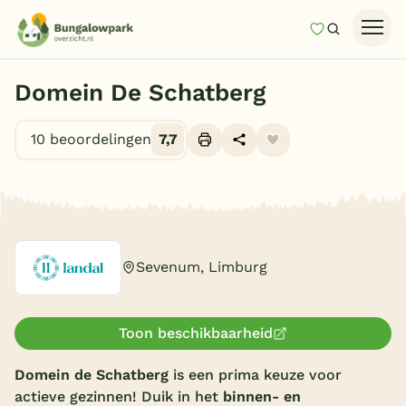
Mijn favori
Zoeken
Homepage
Domein De Schatberg
Last minutes
10 beoordelingen
7,7
Top 12 aanbiedingen
Zomervakantie
Alle foto's (10)
Nazomeren
Vakantiehuizen
Sevenum, Limburg
Vakantiepark keuzehulp
Onze vakantiegidsen
Toon beschikbaarheid
Vakantieparken
Domein de Schatberg
is een prima keuze voor
actieve gezinnen! Duik in het
binnen- en
Subtropisch zwembad