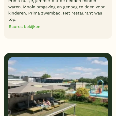
Prima huisje, jammer dat de bedden minder
waren. Mooie omgeving en genoeg te doen voor
kinderen. Prima zwembad. Het restaurant was
top.
Scores bekijken
8
8
Algemene indruk
Ligging
10
8
Eten
Service
7
9
Bungalows
Kindvriendelijk
9
Prijs/kwaliteit