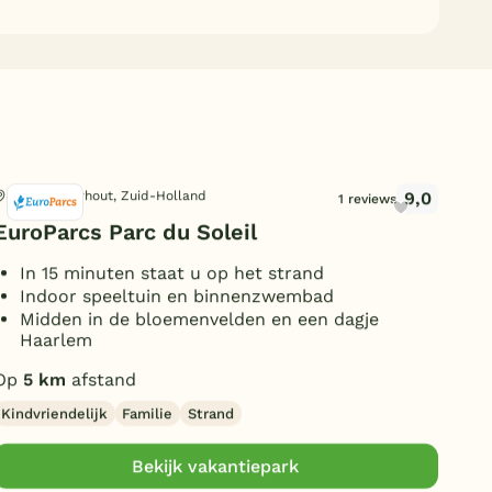
9,0
Noordwijkerhout, Zuid-Holland
Vog
1 reviews
EuroParcs Parc du Soleil
Mar
In 15 minuten staat u op het strand
B
Indoor speeltuin en binnenzwembad
V
Midden in de bloemenvelden en een dagje
L
Haarlem
v
Op
5 km
afstand
Op
Kindvriendelijk
Familie
Strand
Klei
Bekijk vakantiepark