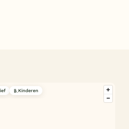
Subtropisch zwembad
Overdekt zwembad
Wildwaterbaan
Indoor speeltuin
Alle populaire faciliteiten
Keuzehulp
Bestemmingen
ief
Kinderen
Nederland
Veluwe
Texel
Limburg