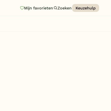
Mijn favorieten
Zoeken
Keuzehulp
Homepage
Last minutes
Top 12 aanbiedingen
Zomervakantie
Nazomeren
Vakantiehuizen
Vakantiepark keuzehulp
Onze vakantiegidsen
Vakantieparken