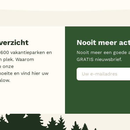
erzicht
Nooit meer ac
 600 vakantieparken en
Nooit meer een goede a
n plek. Waarom
GRATIS nieuwsbrief.
p onze
moeite en vind hier uw
alow.