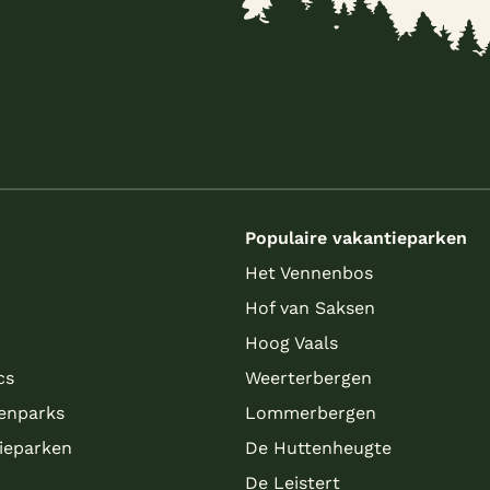
s
Populaire vakantieparken
Het Vennenbos
Hof van Saksen
Hoog Vaals
cs
Weerterbergen
enparks
Lommerbergen
tieparken
De Huttenheugte
De Leistert