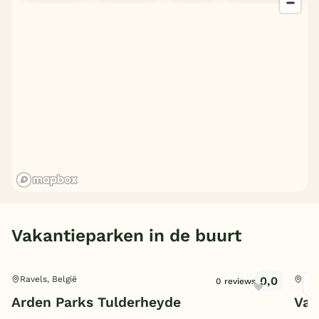
België
Blog
Onze e-boeken
Vakantieparken in de buurt
0,0
Ravels, België
Hil
0 reviews
Arden Parks Tulderheyde
Vak