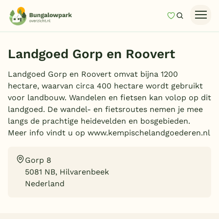
Mijn favori
Zoeken
Homepage
Landgoed Gorp en Roovert
Last minutes
Landgoed Gorp en Roovert omvat bijna 1200
Top 12 aanbiedingen
hectare, waarvan circa 400 hectare wordt gebruikt
Zomervakantie
voor landbouw. Wandelen en fietsen kan volop op dit
landgoed. De wandel- en fietsroutes nemen je mee
Nazomeren
langs de prachtige heidevelden en bosgebieden.
Vakantiehuizen
Meer info vindt u op www.kempischelandgoederen.nl
Vakantiepark keuzehulp
Gorp 8
Onze vakantiegidsen
5081 NB, Hilvarenbeek
Nederland
Vakantieparken
Subtropisch zwembad