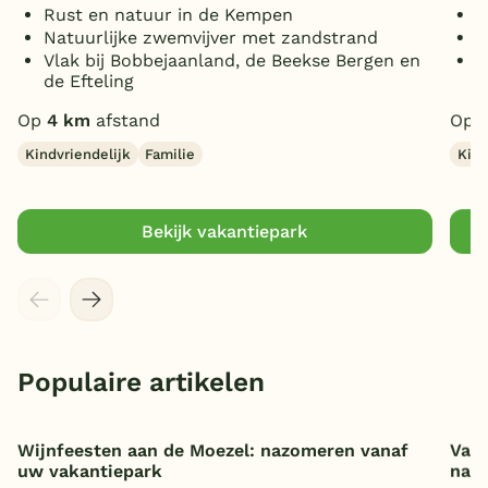
Rust en natuur in de Kempen
O
Natuurlijke zwemvijver met zandstrand
B
Vlak bij Bobbejaanland, de Beekse Bergen en
O
de Efteling
l
Op
4 km
afstand
Op
Kindvriendelijk
Familie
Kind
Bekijk vakantiepark
Populaire artikelen
Wijnfeesten aan de Moezel: nazomeren vanaf
Vaka
uw vakantiepark
nat