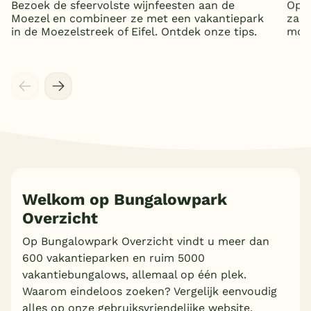
Bezoek de sfeervolste wijnfeesten aan de
Op z
Moezel en combineer ze met een vakantiepark
zand
in de Moezelstreek of Eifel. Ontdek onze tips.
mooi
Welkom op Bungalowpark
Overzicht
Op Bungalowpark Overzicht vindt u meer dan
600 vakantieparken en ruim 5000
vakantiebungalows, allemaal op één plek.
Waarom eindeloos zoeken? Vergelijk eenvoudig
alles op onze gebruiksvriendelijke website.