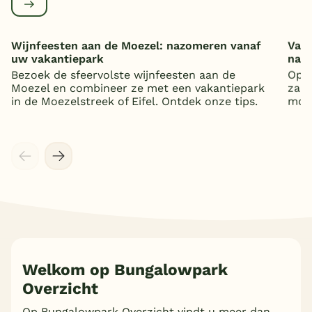
Wijnfeesten aan de Moezel: nazomeren vanaf
Vaka
uw vakantiepark
nat
Bezoek de sfeervolste wijnfeesten aan de
Op z
Moezel en combineer ze met een vakantiepark
zand
in de Moezelstreek of Eifel. Ontdek onze tips.
mooi
Welkom op Bungalowpark
Overzicht
Meer inladen
Op Bungalowpark Overzicht vindt u meer dan