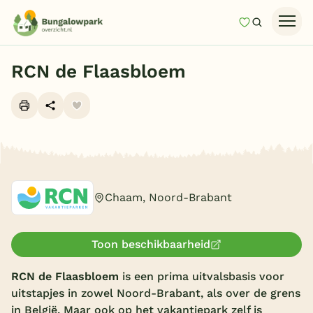
Mijn favori
Zoeken
Homepage
RCN de Flaasbloem
Last minutes
Top 12 aanbiedingen
Zomervakantie
Alle foto's (10)
Nazomeren
Vakantiehuizen
Chaam, Noord-Brabant
Vakantiepark keuzehulp
Onze vakantiegidsen
Toon beschikbaarheid
Vakantieparken
RCN de Flaasbloem
is een prima uitvalsbasis voor
uitstapjes in zowel Noord-Brabant, als over de grens
Subtropisch zwembad
in België. Maar ook op het vakantiepark zelf is