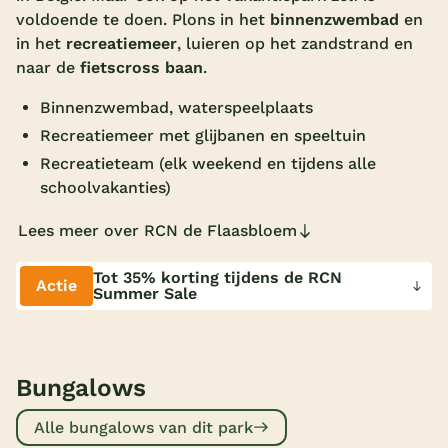
voldoende te doen. Plons in het
binnenzwembad
en
Overdekt zwembad
in het
recreatiemeer
, luieren op het zandstrand en
Wildwaterbaan
naar de
fietscross baan
.
Indoor speeltuin
Binnenzwembad, waterspeelplaats
Recreatiemeer met glijbanen en speeltuin
Alle populaire faciliteiten
Recreatieteam (elk weekend en tijdens alle
schoolvakanties)
Keuzehulp
Lees meer over RCN de Flaasbloem
Bestemmingen
Tot 35% korting tijdens de RCN
Actie
Summer Sale
Nederland
Veluwe
Texel
Bungalows
Limburg
Alle bungalows van dit park
Duitsland