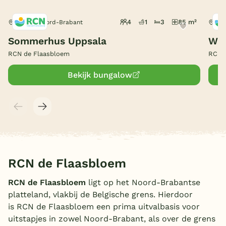
België
4
1
3
85 m²
Chaam, Noord-Brabant
Cha
Sommerhus Uppsala
Wat
Blog
RCN de Flaasbloem
RCN 
Onze e-boeken
Bekijk bungalow
RCN de Flaasbloem
RCN de Flaasbloem
ligt op het Noord-Brabantse
platteland, vlakbij de Belgische grens. Hierdoor
is RCN de Flaasbloem een prima uitvalbasis voor
uitstapjes in zowel Noord-Brabant, als over de grens