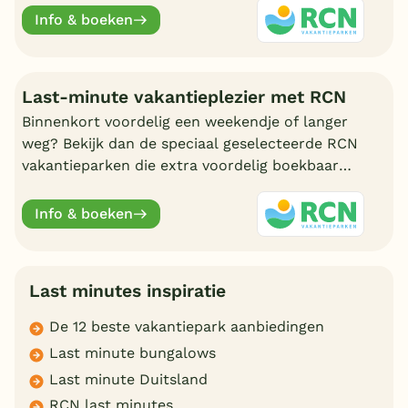
jong en oud.
Info & boeken
Last-minute vakantieplezier met RCN
Binnenkort voordelig een weekendje of langer
weg? Bekijk dan de speciaal geselecteerde RCN
vakantieparken die extra voordelig boekbaar
zijn met een last minute aanbieding.
Info & boeken
Last minutes inspiratie
De 12 beste vakantiepark aanbiedingen
Last minute bungalows
Last minute Duitsland
RCN last minutes