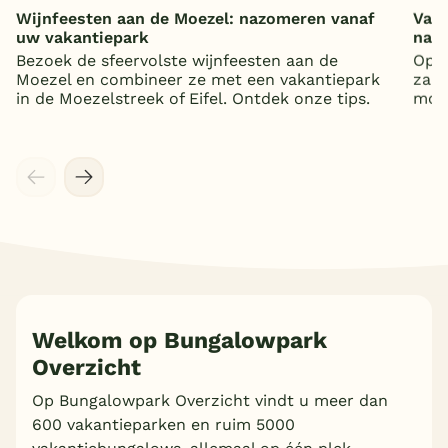
Wijnfeesten aan de Moezel: nazomeren vanaf
Vaka
uw vakantiepark
nat
Bezoek de sfeervolste wijnfeesten aan de
Op z
Moezel en combineer ze met een vakantiepark
zand
in de Moezelstreek of Eifel. Ontdek onze tips.
mooi
Welkom op Bungalowpark
Overzicht
Op Bungalowpark Overzicht vindt u meer dan
600 vakantieparken en ruim 5000