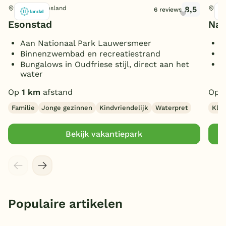
8,5
Eanjum, Friesland
Lau
6 reviews
Esonstad
Nat
Aan Nationaal Park Lauwersmeer
M
Binnenzwembad en recreatiestrand
K
Bungalows in Oudfriese stijl, direct aan het
D
water
Z
Op
1 km
afstand
Op
Familie
Jonge gezinnen
Kindvriendelijk
Waterpret
Klei
Bekijk vakantiepark
Populaire artikelen