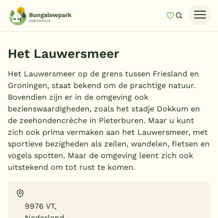
Mijn favori
Zoeken
Homepage
Het Lauwersmeer
Last minutes
Het Lauwersmeer op de grens tussen Friesland en
Top 12 aanbiedingen
Groningen, staat bekend om de prachtige natuur.
Zomervakantie
Bovendien zijn er in de omgeving ook
bezienswaardigheden, zoals het stadje Dokkum en
Nazomeren
de zeehondencrèche in Pieterburen. Maar u kunt
Vakantiehuizen
zich ook prima vermaken aan het Lauwersmeer, met
sportieve bezigheden als zeilen, wandelen, fietsen en
Vakantiepark keuzehulp
vogels spotten. Maar de omgeving leent zich ook
uitstekend om tot rust te komen.
Onze vakantiegidsen
Vakantieparken
9976 VT,
Subtropisch zwembad
Nederland