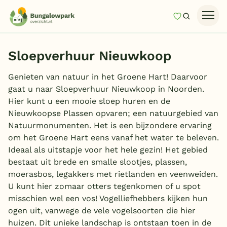
Mijn favori
Zoeken
Homepage
Sloepverhuur Nieuwkoop
Last minutes
Genieten van natuur in het Groene Hart! Daarvoor
Top 12 aanbiedingen
gaat u naar Sloepverhuur Nieuwkoop in Noorden.
Zomervakantie
Hier kunt u een mooie sloep huren en de
Nieuwkoopse Plassen opvaren; een natuurgebied van
Nazomeren
Natuurmonumenten. Het is een bijzondere ervaring
Vakantiehuizen
om het Groene Hart eens vanaf het water te beleven.
Ideaal als uitstapje voor het hele gezin! Het gebied
Vakantiepark keuzehulp
bestaat uit brede en smalle slootjes, plassen,
moerasbos, legakkers met rietlanden en veenweiden.
Onze vakantiegidsen
U kunt hier zomaar otters tegenkomen of u spot
misschien wel een vos! Vogelliefhebbers kijken hun
Vakantieparken
ogen uit, vanwege de vele vogelsoorten die hier
huizen. Dit unieke landschap is ontstaan toen in de
Subtropisch zwembad