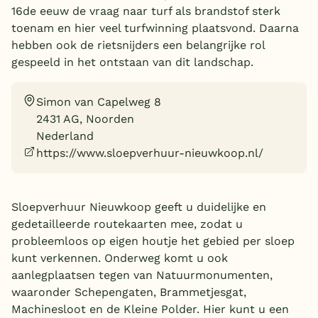
16de eeuw de vraag naar turf als brandstof sterk
Overdekt zwembad
toenam en hier veel turfwinning plaatsvond. Daarna
hebben ook de rietsnijders een belangrijke rol
Wildwaterbaan
gespeeld in het ontstaan van dit landschap.
Indoor speeltuin
Alle populaire faciliteiten
Simon van Capelweg 8
2431 AG, Noorden
Keuzehulp
Nederland
https://www.sloepverhuur-nieuwkoop.nl/
Bestemmingen
Sloepverhuur Nieuwkoop geeft u duidelijke en
Nederland
gedetailleerde routekaarten mee, zodat u
Veluwe
probleemloos op eigen houtje het gebied per sloep
kunt verkennen. Onderweg komt u ook
Texel
aanlegplaatsen tegen van Natuurmonumenten,
Limburg
waaronder Schepengaten, Brammetjesgat,
Machinesloot en de Kleine Polder. Hier kunt u een
Duitsland