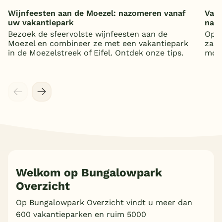
Wijnfeesten aan de Moezel: nazomeren vanaf
Vaka
uw vakantiepark
nat
Bezoek de sfeervolste wijnfeesten aan de
Op z
Moezel en combineer ze met een vakantiepark
zand
in de Moezelstreek of Eifel. Ontdek onze tips.
mooi
Welkom op Bungalowpark
Overzicht
Op Bungalowpark Overzicht vindt u meer dan
600 vakantieparken en ruim 5000