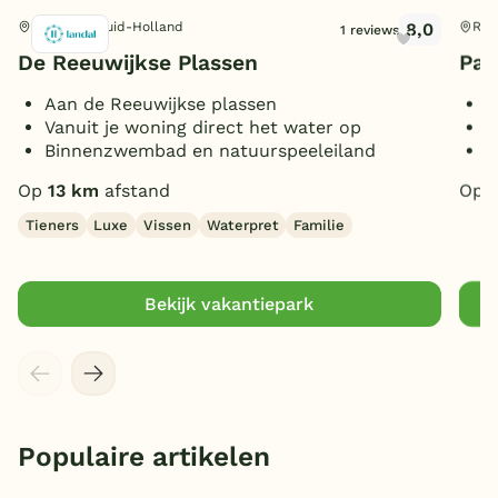
8,0
Reeuwijk, Zuid-Holland
Roe
1 reviews
De Reeuwijkse Plassen
Par
Aan de Reeuwijkse plassen
O
Vanuit je woning direct het water op
V
Binnenzwembad en natuurspeeleiland
D
Op
13 km
afstand
Op
Tieners
Luxe
Vissen
Waterpret
Familie
Bekijk vakantiepark
Populaire artikelen