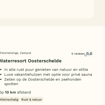
0,0
Wemeldinge, Zeeland
Wem
0 reviews
Waterresort Oosterschelde
Oos
In alle rust puur genieten van natuur en stilte
I
Luxe vakantiehuizen met optie voor privé sauna
U
Zeilen op de Oosterschelde en zeehonden
A
spotten
Op
Op
10 km
afstand
Klei
Kleinschalig
Rust & natuur