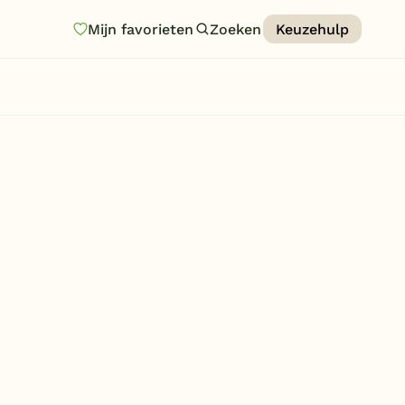
Mijn favorieten
Zoeken
Keuzehulp
Homepage
Last minutes
Top 12 aanbiedingen
Zomervakantie
Nazomeren
Vakantiehuizen
Vakantiepark keuzehulp
Onze vakantiegidsen
Vakantieparken