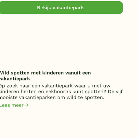
Bekijk vakantiepark
Wild spotten met kinderen vanuit een
Onde
vakantiepark
over
Op zoek naar een vakantiepark waar u met uw
Van 
kinderen herten en eekhoorns kunt spotten? De vijf
kost
mooiste vakantieparken om wild te spotten.
jaa
om 
Lees meer
Lee