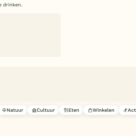
e drinken.
Natuur
Cultuur
Eten
Winkelen
Act