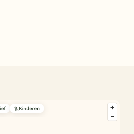
Subtropisch zwembad
Overdekt zwembad
Wildwaterbaan
Indoor speeltuin
Alle populaire faciliteiten
Keuzehulp
Bestemmingen
Nederland
Veluwe
ief
Kinderen
Texel
Limburg