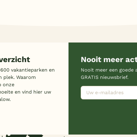
erzicht
Nooit meer ac
 600 vakantieparken en
Nooit meer een goede a
n plek. Waarom
GRATIS nieuwsbrief.
p onze
moeite en vind hier uw
alow.