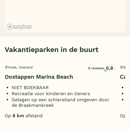
België
Blog
Onze e-boeken
Vakantieparken in de buurt
6,8
Hoek, Zeeland
Baa
6 reviews
Oostappen Marina Beach
Cam
NIET BOEKBAAR
B
Recreatie voor kinderen en tieners
W
Gelegen op een schiereiland omgeven door
A
de Braakmankreek
S
Op
8 km
afstand
Op