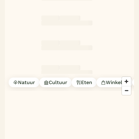
Overdekt zwembad
Wildwaterbaan
Indoor speeltuin
Alle populaire faciliteiten
Keuzehulp
Bestemmingen
Natuur
Cultuur
Eten
Winkelen
Nederland
Veluwe
Texel
Limburg
Duitsland