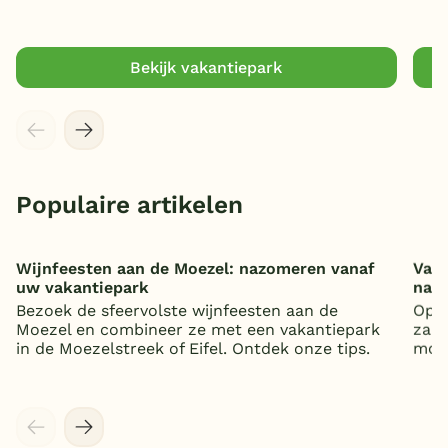
Bekijk vakantiepark
Populaire artikelen
Wijnfeesten aan de Moezel: nazomeren vanaf
Vaka
uw vakantiepark
nat
Bezoek de sfeervolste wijnfeesten aan de
Op z
Moezel en combineer ze met een vakantiepark
zand
in de Moezelstreek of Eifel. Ontdek onze tips.
mooi