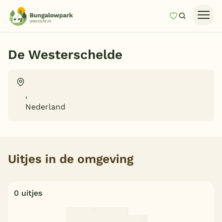
Mijn favori
Zoeken
Homepage
De Westerschelde
Last minutes
Top 12 aanbiedingen
,
Zomervakantie
Nederland
Nazomeren
Vakantiehuizen
Vakantiepark keuzehulp
Uitjes in de omgeving
Onze vakantiegidsen
0 uitjes
Vakantieparken
Subtropisch zwembad