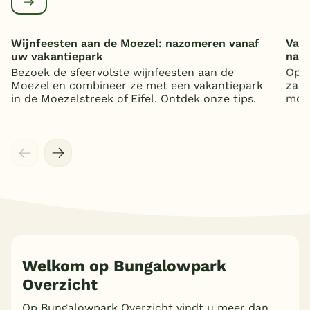
Wijnfeesten aan de Moezel: nazomeren vanaf
Vaka
uw vakantiepark
nat
Bezoek de sfeervolste wijnfeesten aan de
Op z
Moezel en combineer ze met een vakantiepark
zand
in de Moezelstreek of Eifel. Ontdek onze tips.
mooi
Welkom op Bungalowpark
Overzicht
Meer inladen
Op Bungalowpark Overzicht vindt u meer dan