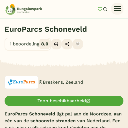
Mijn favori
Zoeken
Homepage
EuroParcs Schoneveld
Last minutes
1 beoordeling
8,0
Top 12 aanbiedingen
Zomervakantie
Alle foto's (9)
Nazomeren
Vakantiehuizen
Breskens, Zeeland
Vakantiepark keuzehulp
Onze vakantiegidsen
Toon beschikbaarheid
Vakantieparken
EuroParcs Schoneveld
ligt pal aan de Noordzee, aan
één van de
schoonste stranden
van Nederland. Een
Subtropisch zwembad
plek waar u elk seizoen kunt genieten van de