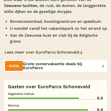
Zeeuwse luchten
, de rust, de duinen, de langgerekte
Overdekt zwembad
stille dijken en de gezellige dorpjes.
Wildwaterbaan
Binnenzwembad, bowlingcentrum en speeltuin
Indoor speeltuin
U wandel vanaf het vakantiepark zo het strand op
Alle populaire faciliteiten
Aan de Zeeuwse kust en vlak bij de Belgische
grens
Keuzehulp
Lees meer over EuroParcs Schoneveld
Bestemmingen
Grote zomervakantie deals bij
Actie
EuroParcs
Nederland
Veluwe
Gasten over EuroParcs Schoneveld
Texel
Algemene indruk
8,0
Limburg
Service
9,0
Duitsland