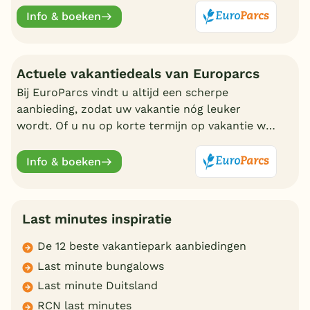
eigen bungalow
Info & boeken
Actuele vakantiedeals van Europarcs
Bij EuroParcs vindt u altijd een scherpe
aanbieding, zodat uw vakantie nóg leuker
wordt. Of u nu op korte termijn op vakantie wilt
of liever vroeg boekt, EuroParcs heeft altijd
actuele vakantiedeals.
Info & boeken
Last minutes inspiratie
De 12 beste vakantiepark aanbiedingen
Last minute bungalows
Last minute Duitsland
RCN last minutes