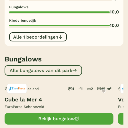
Bungalows
België
10,0
Kindvriendelijk
Blog
10,0
Alle 1 beoordelingen
Onze e-boeken
Bungalows
Alle bungalows van dit park
4
1
2
45 m²
Breskens, Zeeland
Bre
Cube la Mer 4
Ver
EuroParcs Schoneveld
EuroP
Bekijk bungalow