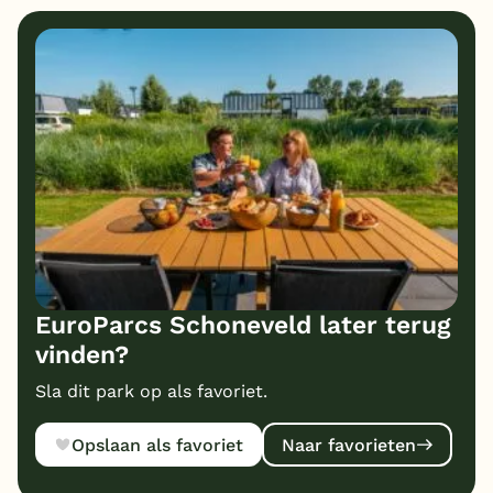
9
9
Eten
Service
10
10
Bungalows
Kindvriendelijk
9
Prijs/kwaliteit
EuroParcs Schoneveld later terug
vinden?
Sla dit park op als favoriet.
Opslaan als favoriet
Naar favorieten