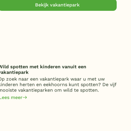
Bekijk vakantiepark
Wild spotten met kinderen vanuit een
Onde
vakantiepark
over
Op zoek naar een vakantiepark waar u met uw
Van 
kinderen herten en eekhoorns kunt spotten? De vijf
kost
mooiste vakantieparken om wild te spotten.
jaa
om 
Lees meer
Lee