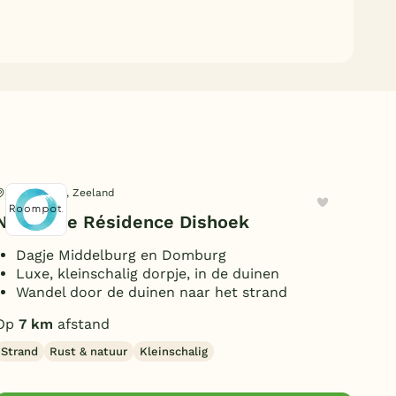
Koudekerke, Zeeland
Zou
Noordzee Résidence Dishoek
Vak
Dagje Middelburg en Domburg
O
Luxe, kleinschalig dorpje, in de duinen
W
Wandel door de duinen naar het strand
T
w
Op
7 km
afstand
Op
Strand
Rust & natuur
Kleinschalig
Jon