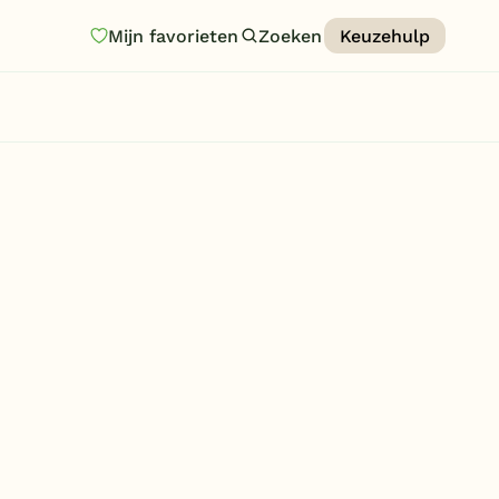
Mijn favorieten
Zoeken
Keuzehulp
Homepage
Last minutes
Top 12 aanbiedingen
Zomervakantie
Nazomeren
Vakantiehuizen
Vakantiepark keuzehulp
Onze vakantiegidsen
Vakantieparken