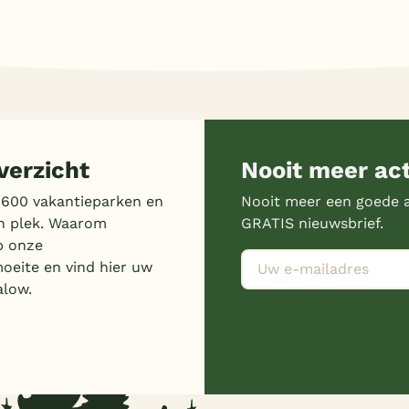
erzicht
Nooit meer ac
 600 vakantieparken en
Nooit meer een goede a
n plek. Waarom
GRATIS nieuwsbrief.
p onze
moeite en vind hier uw
alow.