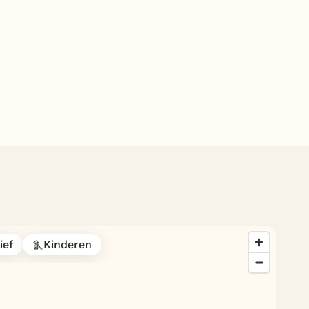
Subtropisch zwembad
Overdekt zwembad
Wildwaterbaan
Indoor speeltuin
Alle populaire faciliteiten
Keuzehulp
Bestemmingen
Nederland
ief
Kinderen
Veluwe
Texel
Limburg