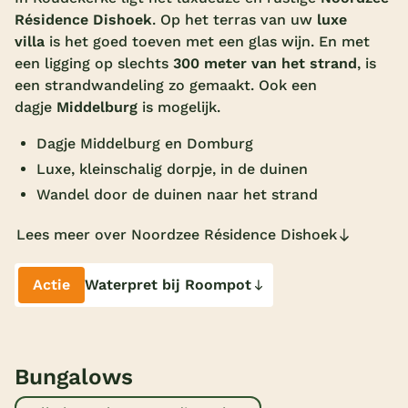
Résidence Dishoek
. Op het terras van uw
luxe
Overdekt zwembad
villa
is het goed toeven met een glas wijn. En met
Wildwaterbaan
een ligging op slechts
300 meter van het strand
, is
een strandwandeling zo gemaakt. Ook een
Indoor speeltuin
dagje
Middelburg
is mogelijk.
Alle populaire faciliteiten
Dagje Middelburg en Domburg
Luxe, kleinschalig dorpje, in de duinen
Keuzehulp
Wandel door de duinen naar het strand
Bestemmingen
Lees meer over Noordzee Résidence Dishoek
Nederland
Actie
Waterpret bij Roompot
Veluwe
Texel
Limburg
Bungalows
Duitsland