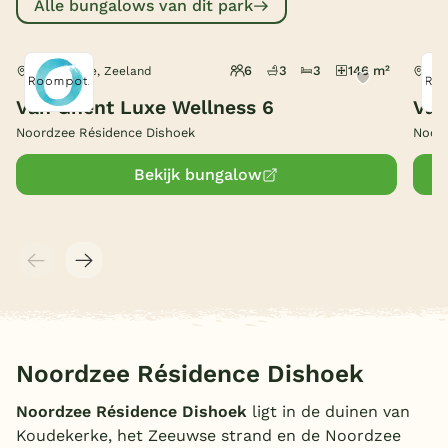
Alle bungalows van dit park
België
6
3
3
146 m²
Koudekerke, Zeeland
Kou
Blog
Van Ghent Luxe Wellness 6
Van
Noordzee Résidence Dishoek
Noord
Onze e-boeken
Bekijk bungalow
Noordzee Résidence Dishoek
Noordzee Résidence Dishoek
ligt in de duinen van
Koudekerke, het Zeeuwse strand en de Noordzee