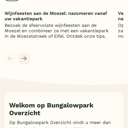
Wijnfeesten aan de Moezel: nazomeren vanaf
Vaka
uw vakantiepark
nat
Bezoek de sfeervolste wijnfeesten aan de
Op z
Moezel en combineer ze met een vakantiepark
zand
in de Moezelstreek of Eifel. Ontdek onze tips.
mooi
Meer inladen
Welkom op Bungalowpark
Overzicht
Op Bungalowpark Overzicht vindt u meer dan