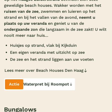
geweldige beach houses. Wakker worden met het
Overdekt zwembad
ruisen van de zee
, zwemmen en luieren op het
Wildwaterbaan
strand en bij het vallen van de avond,
neemt u
plaats op uw veranda
en geniet u van de
Indoor speeltuin
ondergaande zon
die langzaam in de zee zakt! U wilt
nooit meer naar huis…
Alle populaire faciliteiten
Huisjes op strand, vlak bij Kijkduin
Keuzehulp
Een eigen veranda met uitzicht op zee
De zee en het strand liggen aan uw voeten
Bestemmingen
Lees meer over Beach Houses Den Haag
Nederland
Veluwe
Actie
Waterpret bij Roompot
Texel
Limburg
Bungalows
Duitsland