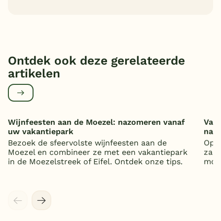
Ontdek ook deze gerelateerde
artikelen
Wijnfeesten aan de Moezel: nazomeren vanaf
Vaka
uw vakantiepark
nat
Bezoek de sfeervolste wijnfeesten aan de
Op z
Moezel en combineer ze met een vakantiepark
zand
in de Moezelstreek of Eifel. Ontdek onze tips.
mooi