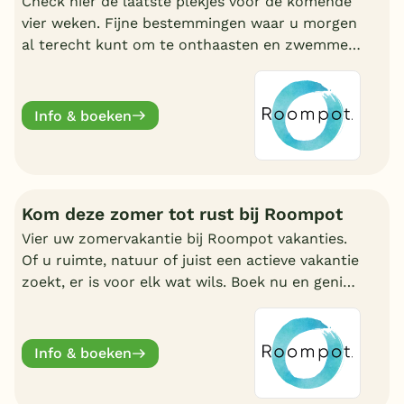
Check hier de laatste plekjes voor de komende
vier weken. Fijne bestemmingen waar u morgen
al terecht kunt om te onthaasten en zwemmen.
Wat uw reden ook is, bij Roompot zit u goed.
Info & boeken
Kom deze zomer tot rust bij Roompot
Vier uw zomervakantie bij Roompot vakanties.
Of u ruimte, natuur of juist een actieve vakantie
zoekt, er is voor elk wat wils. Boek nu en geniet
deze zomervakantie van een welverdiende
break.
Info & boeken