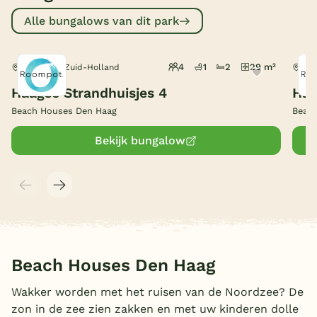
Alle bungalows van dit park
België
Blog
4
1
2
29 m²
Den Haag, Zuid-Holland
Den
Haagse Strandhuisjes 4
Haa
Onze e-boeken
Beach Houses Den Haag
Beac
Bekijk bungalow
Beach Houses Den Haag
Wakker worden met het ruisen van de Noordzee? De
zon in de zee zien zakken en met uw kinderen dolle