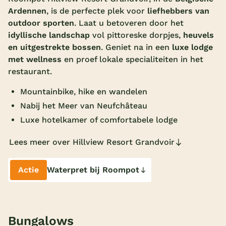
Ardennen
, is de perfecte plek voor
liefhebbers van
Overdekt zwembad
outdoor sporten
. Laat u betoveren door het
Wildwaterbaan
idyllische landschap
vol pittoreske dorpjes,
heuvels
en uitgestrekte bossen
. Geniet na in een
luxe lodge
Indoor speeltuin
met wellness
en proef lokale specialiteiten in het
restaurant.
Alle populaire faciliteiten
Mountainbike, hike en wandelen
Keuzehulp
Nabij het Meer van Neufchâteau
Luxe hotelkamer of comfortabele lodge
Bestemmingen
Lees meer over Hillview Resort Grandvoir
Nederland
Veluwe
Actie
Waterpret bij Roompot
Texel
Limburg
Bungalows
Duitsland