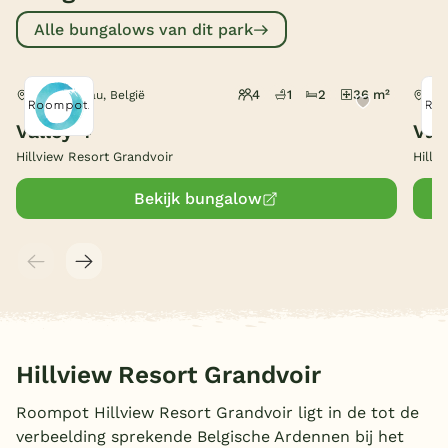
Alle bungalows van dit park
België
Blog
4
1
2
36 m²
Neufchâteau, België
Neu
Valley 4
Val
Onze e-boeken
Hillview Resort Grandvoir
Hillv
Bekijk bungalow
Hillview Resort Grandvoir
Roompot Hillview Resort Grandvoir ligt in de tot de
verbeelding sprekende Belgische Ardennen bij het