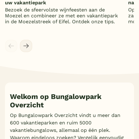
uw vakantiepark
nat
Bezoek de sfeervolste wijnfeesten aan de
Op z
Moezel en combineer ze met een vakantiepark
zand
in de Moezelstreek of Eifel. Ontdek onze tips.
mooi
Meer inladen
Welkom op Bungalowpark
Overzicht
Op Bungalowpark Overzicht vindt u meer dan
600 vakantieparken en ruim 5000
vakantiebungalows, allemaal op één plek.
Waarom eindeloos zoeken? Vergelijk eenvoudig