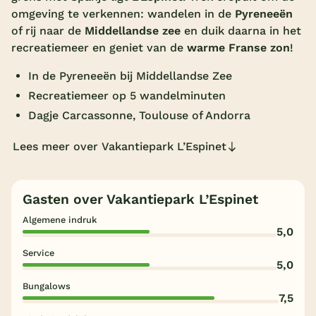
omgeving te verkennen: wandelen in de
Pyreneeën
Overdekt zwembad
of rij naar de
Middellandse zee
en duik daarna in het
Wildwaterbaan
recreatiemeer en geniet van de
warme Franse zon
!
Indoor speeltuin
In de Pyreneeën bij Middellandse Zee
Recreatiemeer op 5 wandelminuten
Alle populaire faciliteiten
Dagje Carcassonne, Toulouse of Andorra
Keuzehulp
Lees meer over Vakantiepark L’Espinet
Bestemmingen
Gasten over Vakantiepark L’Espinet
Nederland
Algemene indruk
5,0
Veluwe
Service
Texel
5,0
Bungalows
Limburg
7,5
Duitsland