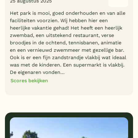
25 augustus 2025
Het park is mooi, goed onderhouden en van alle
faciliteiten voorzien. Wij hebben hier een
heerlijke vakantie gehad! Het heeft een heerlijk
zwembad, een uitstekend restaurant, verse
broodjes in de ochtend, tennisbanen, animatie
en een vernieuwd zwemmeer met gezellige bar.
Ook is er een fijn zandstrandje vlakbij wat ideaal
was met de kinderen. Een supermarkt is vlakbij.
De eigenaren vonden…
Scores bekijken
9
8
Algemene indruk
Ligging
9
9
Eten
Service
8
8
Bungalows
Kindvriendelijk
9
Prijs/kwaliteit