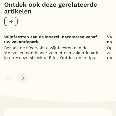
Ontdek ook deze gerelateerde
artikelen
Wijnfeesten aan de Moezel: nazomeren vanaf
Vaka
uw vakantiepark
nat
Bezoek de sfeervolste wijnfeesten aan de
Op z
Moezel en combineer ze met een vakantiepark
zand
in de Moezelstreek of Eifel. Ontdek onze tips.
mooi