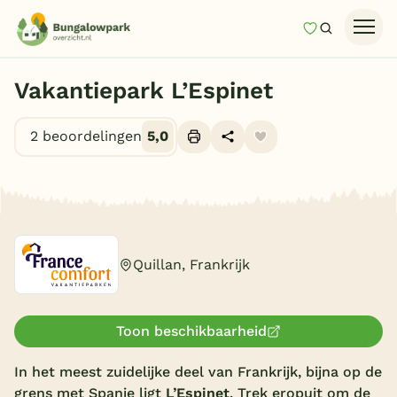
Mijn favori
Zoeken
Homepage
Vakantiepark L’Espinet
Last minutes
2 beoordelingen
5,0
Top 12 aanbiedingen
Zomervakantie
Alle foto's (15)
Nazomeren
Vakantiehuizen
Quillan, Frankrijk
Vakantiepark keuzehulp
Onze vakantiegidsen
Toon beschikbaarheid
Vakantieparken
In het meest zuidelijke deel van Frankrijk, bijna op de
Subtropisch zwembad
grens met Spanje ligt
L’Espinet
. Trek eropuit om de