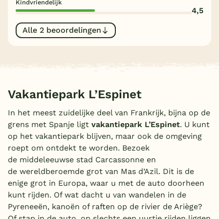
Kindvriendelijk
4,5
België
Alle 2 beoordelingen
Blog
Onze e-boeken
Vakantiepark L’Espinet
In het meest zuidelijke deel van Frankrijk, bijna op de
grens met Spanje ligt
vakantiepark L’Espinet
. U kunt
op het vakantiepark blijven, maar ook de omgeving
roept om ontdekt te worden. Bezoek
de middeleeuwse stad Carcassonne en
de wereldberoemde grot van Mas d’Azil. Dit is de
enige grot in Europa, waar u met de auto doorheen
kunt rijden. Of wat dacht u van wandelen in de
Pyreneeën, kanoën of raften op de rivier de Ariège?
Of stap in de auto, op slechts een uurtje rijden liggen