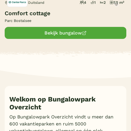
4
1
2
59 m²
Nohfelden, Duitsland
Comfort cottage
Parc Bostalsee
Bekijk bungalow
Welkom op Bungalowpark
Overzicht
Op Bungalowpark Overzicht vindt u meer dan
600 vakantieparken en ruim 5000
vakantiebungalows, allemaal op één plek.