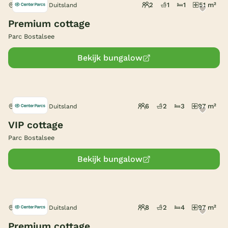
2
1
1
51 m²
Nohfelden, Duitsland
België
Premium cottage
Parc Bostalsee
Blog
Bekijk bungalow
Onze e-boeken
6
2
3
97 m²
Nohfelden, Duitsland
VIP cottage
Parc Bostalsee
Bekijk bungalow
8
2
4
97 m²
Nohfelden, Duitsland
Premium cottage