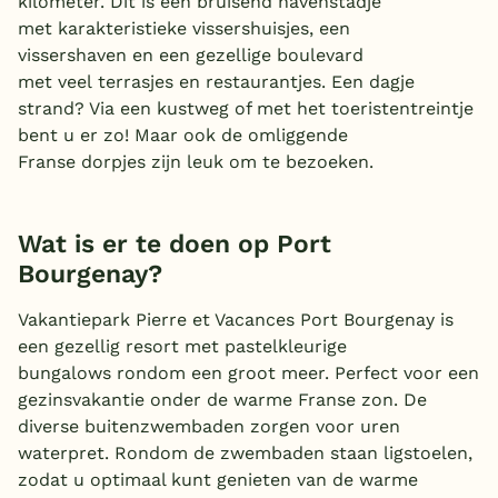
kilometer. Dit is een bruisend havenstadje
met karakteristieke vissershuisjes, een
België
vissershaven en een gezellige boulevard
met veel terrasjes en restaurantjes. Een dagje
Blog
strand? Via een kustweg of met het toeristentreintje
bent u er zo! Maar ook de omliggende
Onze e-boeken
Franse dorpjes zijn leuk om te bezoeken.
Wat is er te doen op Port
Bourgenay?
Vakantiepark Pierre et Vacances Port Bourgenay is
een gezellig resort met pastelkleurige
bungalows rondom een groot meer. Perfect voor een
gezinsvakantie onder de warme Franse zon. De
diverse buitenzwembaden zorgen voor uren
waterpret. Rondom de zwembaden staan ligstoelen,
zodat u optimaal kunt genieten van de warme