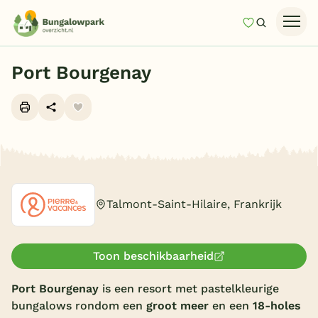
Mijn favori
Zoeken
Homepage
Port Bourgenay
Last minutes
Top 12 aanbiedingen
Zomervakantie
Alle foto's (25)
Nazomeren
Vakantiehuizen
Talmont-Saint-Hilaire, Frankrijk
Vakantiepark keuzehulp
Onze vakantiegidsen
Toon beschikbaarheid
Vakantieparken
Port Bourgenay
is een resort met pastelkleurige
bungalows rondom een
groot meer
en een
18-holes
Subtropisch zwembad