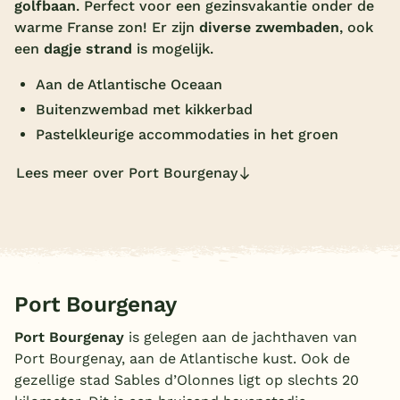
golfbaan
. Perfect voor een gezinsvakantie onder de
Overdekt zwembad
warme Franse zon! Er zijn
diverse zwembaden
, ook
een
dagje strand
is mogelijk.
Wildwaterbaan
Aan de Atlantische Oceaan
Indoor speeltuin
Buitenzwembad met kikkerbad
Alle populaire faciliteiten
Pastelkleurige accommodaties in het groen
Keuzehulp
Lees meer over Port Bourgenay
Bestemmingen
Nederland
Veluwe
Port Bourgenay
Texel
Port Bourgenay
is gelegen aan de jachthaven van
Port Bourgenay, aan de Atlantische kust. Ook de
Limburg
gezellige stad Sables d’Olonnes ligt op slechts 20
Duitsland