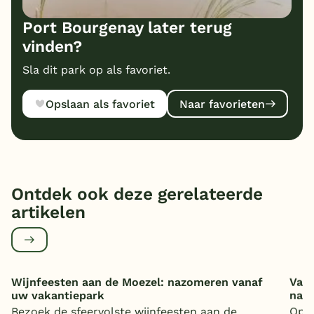
Port Bourgenay later terug
vinden?
Sla dit park op als favoriet.
Opslaan als favoriet
Naar favorieten
Ontdek ook deze gerelateerde
artikelen
Wijnfeesten aan de Moezel: nazomeren vanaf
Vaka
uw vakantiepark
nat
Bezoek de sfeervolste wijnfeesten aan de
Op z