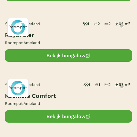
België
4
2
2
68 m²
Hollum, Friesland
Blog
Royal Sier
Onze e-boeken
Roompot Ameland
Bekijk bungalow
4
1
2
68 m²
Hollum, Friesland
Kooikers Comfort
Roompot Ameland
Bekijk bungalow