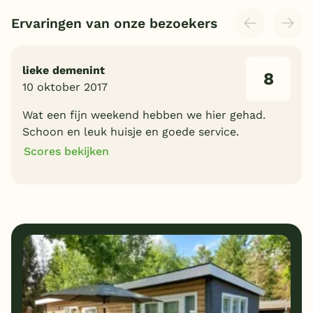
Ervaringen van onze bezoekers
lieke demenint
8
10 oktober 2017
Wat een fijn weekend hebben we hier gehad.
Schoon en leuk huisje en goede service.
Scores bekijken
8
7
Algemene indruk
Ligging
8
8
Eten
Service
7
8
Bungalows
Kindvriendelijk
8
Prijs/kwaliteit