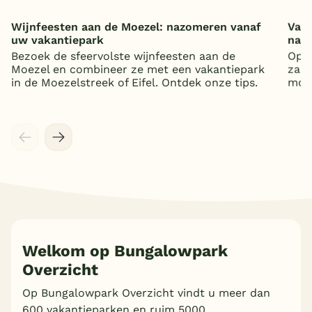
Wijnfeesten aan de Moezel: nazomeren vanaf
Vaka
uw vakantiepark
nat
Bezoek de sfeervolste wijnfeesten aan de
Op z
Moezel en combineer ze met een vakantiepark
zand
in de Moezelstreek of Eifel. Ontdek onze tips.
mooi
Welkom op Bungalowpark
Overzicht
Op Bungalowpark Overzicht vindt u meer dan
600 vakantieparken en ruim 5000