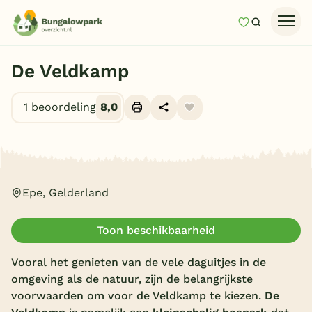
Mijn favori
Zoeken
Homepage
De Veldkamp
Last minutes
1 beoordeling
8,0
Top 12 aanbiedingen
Zomervakantie
Alle foto's (7)
Nazomeren
Vakantiehuizen
Epe, Gelderland
Vakantiepark keuzehulp
Toon beschikbaarheid
Onze vakantiegidsen
Vooral het genieten van de vele daguitjes in de
Vakantieparken
omgeving als de natuur, zijn de belangrijkste
voorwaarden om voor de Veldkamp te kiezen.
De
Subtropisch zwembad