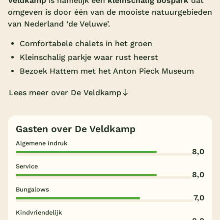
Veldkamp
is namelijk een
kleinschalig bospark
dat
omgeven is door één van de mooiste natuurgebieden
Overdekt zwembad
van Nederland ‘de Veluwe’.
Wildwaterbaan
Comfortabele chalets in het groen
Indoor speeltuin
Kleinschalig parkje waar rust heerst
Alle populaire faciliteiten
Bezoek Hattem met het Anton Pieck Museum
Lees meer over De Veldkamp
Keuzehulp
Bestemmingen
Gasten over De Veldkamp
Algemene indruk
Nederland
8,0
Veluwe
Service
8,0
Texel
Bungalows
7,0
Limburg
Kindvriendelijk
Duitsland