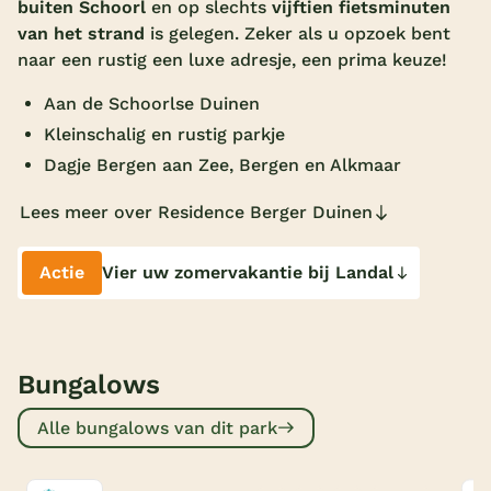
buiten Schoorl
en op slechts
vijftien fietsminuten
Overdekt zwembad
van het strand
is gelegen. Zeker als u opzoek bent
naar een rustig een luxe adresje, een prima keuze!
Wildwaterbaan
Aan de Schoorlse Duinen
Indoor speeltuin
Kleinschalig en rustig parkje
Alle populaire faciliteiten
Dagje Bergen aan Zee, Bergen en Alkmaar
Keuzehulp
Lees meer over Residence Berger Duinen
Bestemmingen
Actie
Vier uw zomervakantie bij Landal
Nederland
Veluwe
Bungalows
Texel
Alle bungalows van dit park
Limburg
Duitsland