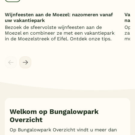
Wijnfeesten aan de Moezel: nazomeren vanaf
Vaka
uw vakantiepark
nat
Bezoek de sfeervolste wijnfeesten aan de
Op z
Moezel en combineer ze met een vakantiepark
zand
in de Moezelstreek of Eifel. Ontdek onze tips.
mooi
Welkom op Bungalowpark
Overzicht
Meer inladen
Op Bungalowpark Overzicht vindt u meer dan