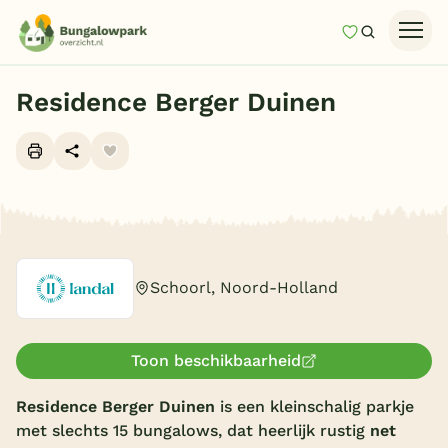
Mijn favori
Zoeken
Homepage
Residence Berger Duinen
Last minutes
Top 12 aanbiedingen
Zomervakantie
Alle foto's (10)
Nazomeren
Vakantiehuizen
Schoorl, Noord-Holland
Vakantiepark keuzehulp
Onze vakantiegidsen
Toon beschikbaarheid
Vakantieparken
Residence Berger Duinen
is een kleinschalig parkje
met slechts 15 bungalows, dat heerlijk rustig
net
Subtropisch zwembad