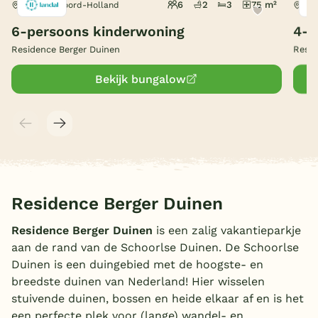
6
2
3
75 m²
Schoorl, Noord-Holland
Sch
België
6-persoons kinderwoning
4-p
Residence Berger Duinen
Resid
Blog
Bekijk bungalow
Onze e-boeken
Residence Berger Duinen
Residence Berger Duinen
is een zalig vakantieparkje
aan de rand van de Schoorlse Duinen. De Schoorlse
Duinen is een duingebied met de hoogste- en
breedste duinen van Nederland! Hier wisselen
stuivende duinen, bossen en heide elkaar af en is het
een perfecte plek voor (lange) wandel- en