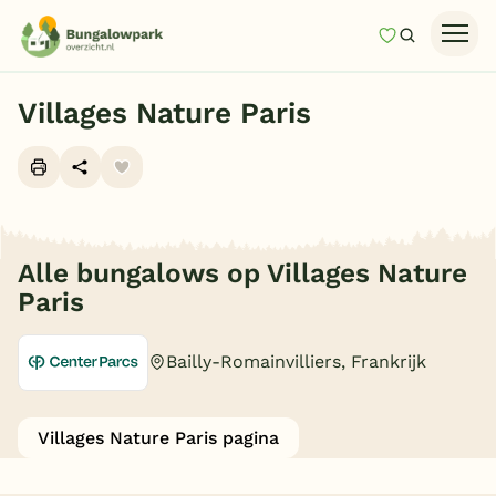
Mijn favori
Zoeken
Homepage
Villages Nature Paris
Last minutes
Top 12 aanbiedingen
Ga naar
Zomervakantie
Alle foto's (19)
Nazomeren
Je gekozen filters
(0)
Alle bungalows op Villages Nature
Paris
Vakantiehuizen
Vakantiepark keuzehulp
Bailly-Romainvilliers, Frankrijk
Onze vakantiegidsen
Type
Vakantieparken
Villages Nature Paris pagina
Luxe bungalow
(14)
Subtropisch zwembad