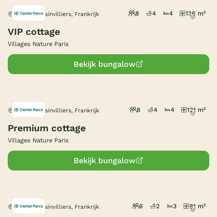
8
4
4
136 m²
Bailly-Romainvilliers, Frankrijk
België
VIP cottage
Blog
Villages Nature Paris
Bekijk bungalow
Onze e-boeken
8
4
4
121 m²
Bailly-Romainvilliers, Frankrijk
Premium cottage
Villages Nature Paris
Bekijk bungalow
6
2
3
81 m²
Bailly-Romainvilliers, Frankrijk