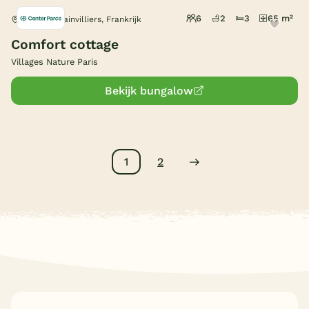
6
2
3
65 m²
Bailly-Romainvilliers, Frankrijk
Comfort cottage
Villages Nature Paris
Bekijk bungalow
1
2