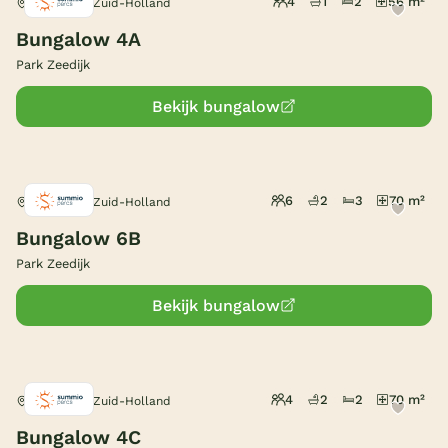
Smart TV
4
1
2
56 m²
Herkingen, Zuid-Holland
(5)
Parkeren bij bungalow
België
Bungalow 4A
(5)
Toon
meer filters (2)
Huisdieren toegestaan
Park Zeedijk
(3)
Blog
Bekijk bungalow
Onze e-boeken
6
2
3
70 m²
Herkingen, Zuid-Holland
Bungalow 6B
Park Zeedijk
Bekijk bungalow
4
2
2
70 m²
Herkingen, Zuid-Holland
Bungalow 4C