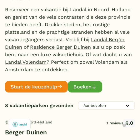
Aanbieder
Overdekt zwembad
Reserveer een vakantie bij Landal in Noord-Holland
en geniet van de vele contrasten die deze provincie
Landal Greenparks
(8)
Wildwaterbaan
te bieden heeft. Drukke steden, het rustige
platteland en de prachtige stranden hebben al vele
Indoor speeltuin
Zwemmen
vakantiegangers verrast. Verblijf bij
Landal Berger
Alle populaire faciliteiten
Duinen
of
Résidence Berger Duinen
als u op zoek
Overdekt zwembad
(1)
bent naar een luxe vakantiehuis. Of wat dacht u van
Kinderpret
Kinderbad
Keuzehulp
(1)
Landal Volendam
? Perfect om zowel Volendam als
Waterglijbaan
(1)
Amsterdam te ontdekken.
Indoor speeltuin
(1)
Bestemmingen
Stroomversnelling
Familie
(1)
Buiten speeltuin
(1)
Start de keuzehulp
Boeken
Whirlpool
(1)
Toon
meer filters (1)
E-bike/fietsverhuur
Nederland
(3)
Sport en spel
Animatie/Entertainment
(1)
Veluwe
8 vakantieparken gevonden
Bowling
(1)
Tennisbanen
(1)
Texel
Midgetgolf
Watersport
(1)
Golfen
6,0
Schoorl, Noord-Holland
(1)
1 reviews
Limburg
Berger Duinen
Vissen
(1)
Duitsland