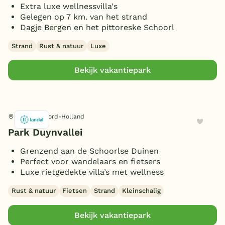
Horeca
Extra luxe wellnessvilla's
Gelegen op 7 km. van het strand
België
Restaurant(s)
(1)
Dagje Bergen en het pittoreske Schoorl
Omgeving
Broodjesservice
Blog
(2)
Strand
Rust & natuur
Luxe
Bezorgservice
(1)
Aan zee/strand
(7)
Bekijk vakantiepark
Onze e-boeken
Algemeen
Waterrijke omgeving
(1)
Green Key
(3)
Oplaadpunt elektrische auto
(3)
Schoorl, Noord-Holland
Receptie
Park Duynvallei
(1)
Type
Grenzend aan de Schoorlse Duinen
Mindervalidenbungalows
(2)
Perfect voor wandelaars en fietsers
Ligging
Luxe bungalow
Luxe rietgedekte villa’s met wellness
(5)
Rookvrije bungalow
(5)
Geschakeld
(2)
Rust & natuur
Fietsen
Strand
Kleinschalig
Huisdiervrije bungalow
Personen
(4)
Vrijstaand
(4)
Bekijk vakantiepark
Hondenbungalow
(1)
Toon
meer filters (3)
22 personen
(1)