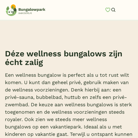
Mijn favori
Zoeken
Homepage
Last minutes
Top 12 aanbiedingen
Déze wellness bungalows zijn
Zomervakantie
écht zalig
Nazomeren
Een wellness bungalow is perfect als u tot rust wilt
komen. U kunt dan geheel privé, gebruik maken van
Vakantiehuizen
de wellness voorzieningen. Denk hierbij aan: een
Vakantiepark keuzehulp
privé-sauna, bubbelbad, huttub en zelfs een privé-
zwembad. De keuze aan wellness bungalows is sterk
Onze vakantiegidsen
toegenomen en de wellness voorzieningen steeds
royaler. Ook zien we steeds meer wellness
Vakantieparken
bungalows op een vakantiepark. Ideaal als u met
kinderen op vakantie gaat. Terwijl u ontspant kunnen
Subtropisch zwembad