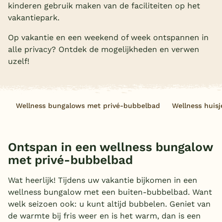
kinderen gebruik maken van de faciliteiten op het
Overdekt zwembad
vakantiepark.
Wildwaterbaan
Op vakantie en een weekend of week ontspannen in
alle privacy? Ontdek de mogelijkheden en verwen
Indoor speeltuin
uzelf!
Alle populaire faciliteiten
Keuzehulp
Wellness bungalows met privé-bubbelbad
Wellness huis
Bestemmingen
Ontspan in een wellness bungalow
Nederland
met privé-bubbelbad
Veluwe
Wat heerlijk! Tijdens uw vakantie bijkomen in een
Texel
wellness bungalow met een buiten-bubbelbad. Want
Limburg
welk seizoen ook: u kunt altijd bubbelen. Geniet van
de warmte bij fris weer en is het warm, dan is een
Duitsland