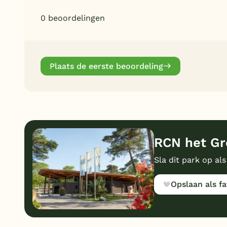
0 beoordelingen
Plaats de eerste beoordeling
RCN het Gro
Sla dit park op als
Opslaan als fa