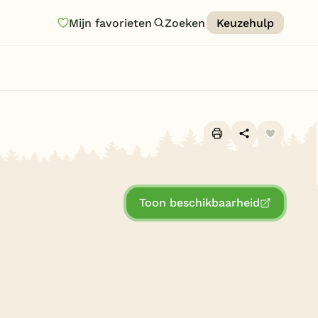
Mijn favorieten
Zoeken
Keuzehulp
Homepage
Last minutes
Top 12 aanbiedingen
Zomervakantie
Alle foto's (10)
Nazomeren
Toon beschikbaarheid
Vakantiehuizen
Vakantiepark keuzehulp
Onze vakantiegidsen
Vakantieparken