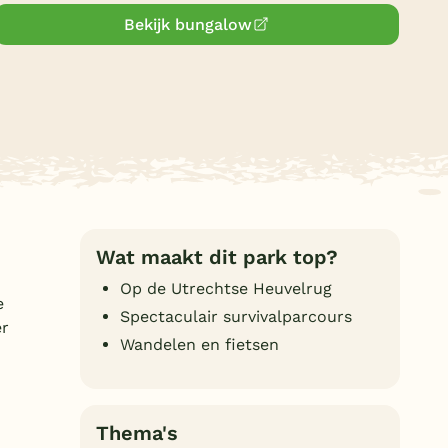
Duitsland
Bekijk bungalow
België
Blog
Onze e-boeken
Wat maakt dit park top?
Op de Utrechtse Heuvelrug
e
Spectaculair survivalparcours
er
Wandelen en fietsen
Thema's