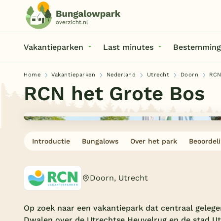
Vakantieparken
Last minutes
Bestemming
Home
Vakantieparken
Nederland
Utrecht
Doorn
RCN
RCN het Grote Bos
Introductie
Bungalows
Over het park
Beoordel
Doorn, Utrecht
Op zoek naar een vakantiepark dat centraal gelege
Dwalen over de Utrechtse Heuvelrug en de stad Ut