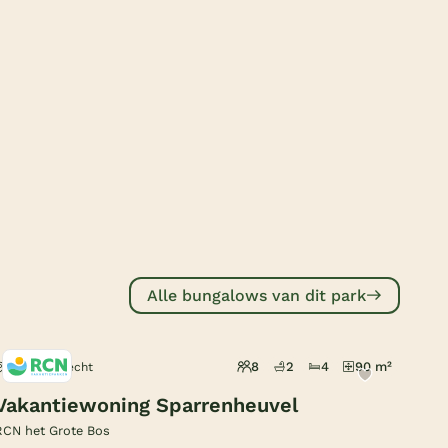
Subtropisch zwembad
Overdekt zwembad
Wildwaterbaan
Indoor speeltuin
Alle populaire faciliteiten
Keuzehulp
Bestemmingen
Alle bungalows van dit park
Nederland
Veluwe
8
2
4
90 m²
Doorn, Utrecht
Texel
Vakantiewoning Sparrenheuvel
Limburg
RCN het Grote Bos