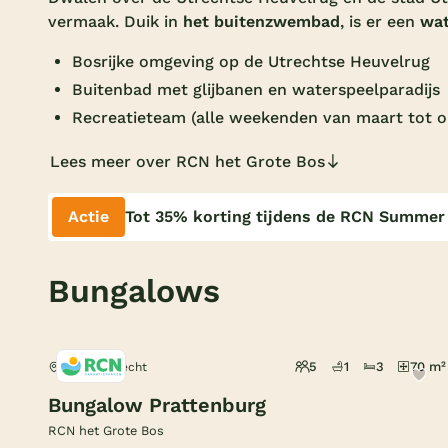
vermaak. Duik in
het
buitenzwembad
, is er een
wat
Bosrijke omgeving op de Utrechtse Heuvelrug
Buitenbad met glijbanen en waterspeelparadijs
Recreatieteam (alle weekenden van maart tot ok
Lees meer over RCN het Grote Bos
Actie
Tot 35% korting tijdens de RCN Summer
Bungalows
5
1
3
70 m²
Doorn, Utrecht
Bungalow Prattenburg
RCN het Grote Bos