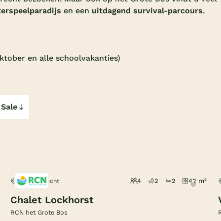
erspeelparadijs
en een
uitdagend survival-parcours
.
tober en alle schoolvakanties)
 Sale
4
2
2
42 m²
Doorn, Utrecht
Chalet Lockhorst
RCN het Grote Bos