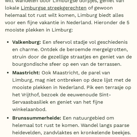
wilt wandelen door Limburgse dorpjes, geniet van
lokale
Limburgse streekgerechten
of gewoon
België
helemaal tot rust wilt komen, Limburg biedt alles
voor een fijne vakantie in Nederland. Hieronder de 5
Blog
mooiste plekken in Limburg:
Valkenburg:
Een sfeervol stadje vol geschiedenis
Onze e-boeken
en charme. Ontdek de beroemde mergelgrotten,
struin door de gezellige straatjes en geniet van de
bourgondische sfeer op een van de terrassen.
Maastricht:
Ook Maastricht, de parel van
Limburg, mag niet ontbreken op deze lijst met de
mooiste plekken in Nederland.
Pik een terrasje op
het Vrijthof, bezoek de eeuwenoude Sint-
Servaasbasiliek en geniet van het fijne
winkelaanbod.
Brunssummerheide:
Een natuurgebied om
helemaal tot rust te komen. Wandel langs paarse
heidevelden, zandvlaktes en kronkelende beekjes.