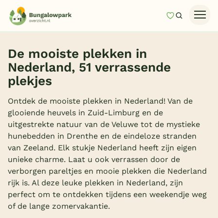
Mijn favori
Zoeken
Homepage
De mooiste plekken in
Last minutes
Nederland, 51 verrassende
Top 12 aanbiedingen
plekjes
Zomervakantie
Ontdek de mooiste plekken in Nederland! Van de
Nazomeren
glooiende heuvels in Zuid-Limburg en de
uitgestrekte natuur van de Veluwe tot de mystieke
Vakantiehuizen
hunebedden in Drenthe en de eindeloze stranden
van Zeeland. Elk stukje Nederland heeft zijn eigen
Vakantiepark keuzehulp
unieke charme. Laat u ook verrassen door de
Onze vakantiegidsen
verborgen pareltjes en mooie plekken die Nederland
rijk is. Al deze leuke plekken in Nederland, zijn
Vakantieparken
perfect om te ontdekken tijdens een weekendje weg
of de lange zomervakantie.
Subtropisch zwembad