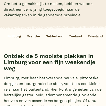
Om het u gemakkelijk te maken, hebben we ook
Overdekt zwembad
direct een verwijzing toegevoegd naar de
vakantieparken in de genoemde provincie.
Wildwaterbaan
Indoor speeltuin
Alle populaire faciliteiten
Limburg
Drenthe
Gelderland
Zeeland
Friesland
Keuzehulp
Ontdek de 5 mooiste plekken in
Bestemmingen
Limburg voor een fijn weekendje
weg
Nederland
Limburg, met haar betoverende heuvels, pittoreske
Veluwe
dorpjes en bourgondische sfeer, voelt als een kleine
Texel
reis naar het buitenland. Hier kunt u genieten van de
hartelijke gastvrijheid, adembenemende glooiende
Limburg
heuvels en verrassende verborgen plekjes. Of u nu
Duitsland