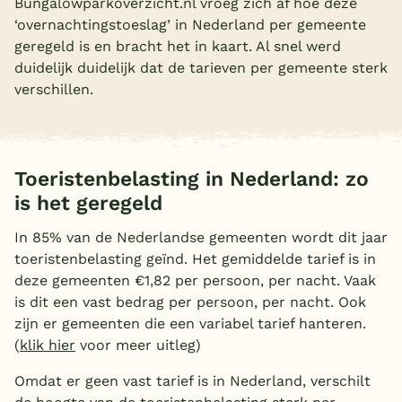
Bungalowparkoverzicht.nl vroeg zich af hoe deze
‘overnachtingstoeslag’ in Nederland per gemeente
Overdekt zwembad
geregeld is en bracht het in kaart. Al snel werd
Wildwaterbaan
duidelijk duidelijk dat de tarieven per gemeente sterk
verschillen.
Indoor speeltuin
Alle populaire faciliteiten
Keuzehulp
Toeristenbelasting in Nederland: zo
is het geregeld
Bestemmingen
In 85% van de Nederlandse gemeenten wordt dit jaar
toeristenbelasting geïnd. Het gemiddelde tarief is in
Nederland
deze gemeenten €1,82 per persoon, per nacht. Vaak
Veluwe
is dit een vast bedrag per persoon, per nacht. Ook
zijn er gemeenten die een variabel tarief hanteren.
Texel
(
klik hier
voor meer uitleg)
Limburg
Omdat er geen vast tarief is in Nederland, verschilt
Duitsland