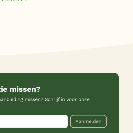
Lee
tie missen?
anbieding missen? Schrijf in voor onze
Aanmelden