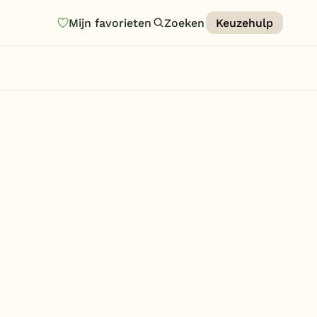
Mijn favorieten
Zoeken
Keuzehulp
Homepage
Last minutes
Top 12 aanbiedingen
Zomervakantie
Nazomeren
Vakantiehuizen
Vakantiepark keuzehulp
Onze vakantiegidsen
Vakantieparken