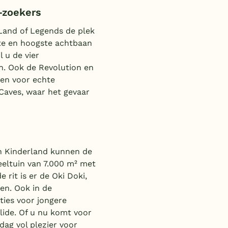
e-zoekers
Land of Legends de plek
lste en hoogste achtbaan
l u de vier
n. Ook de Revolution en
ten voor echte
Caves, waar het gevaar
In Kinderland kunnen de
eeltuin van 7.000 m² met
 rit is er de Oki Doki,
ren. Ook in de
ties voor jongere
lide. Of u nu komt voor
ag vol plezier voor