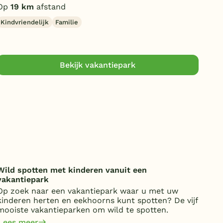
Op
19 km
afstand
Op
Kindvriendelijk
Familie
Jon
Bekijk vakantiepark
Wild spotten met kinderen vanuit een
Onde
vakantiepark
over
Op zoek naar een vakantiepark waar u met uw
Van 
kinderen herten en eekhoorns kunt spotten? De vijf
kost
mooiste vakantieparken om wild te spotten.
jaa
om 
Lees meer