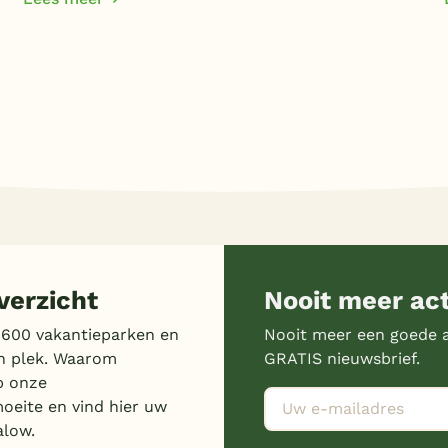
erzicht
Nooit meer ac
 600 vakantieparken en
Nooit meer een goede a
n plek. Waarom
GRATIS nieuwsbrief.
p onze
moeite en vind hier uw
alow.