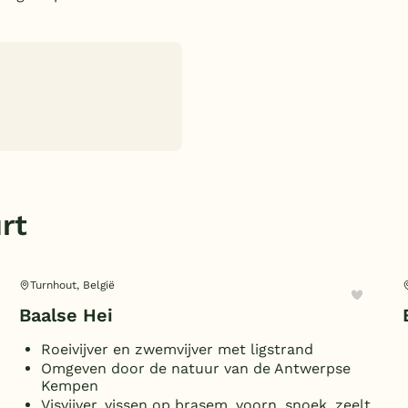
rt
Turnhout, België
Baalse Hei
Roeivijver en zwemvijver met ligstrand
Omgeven door de natuur van de Antwerpse
Kempen
Visvijver, vissen op brasem, voorn, snoek, zeelt