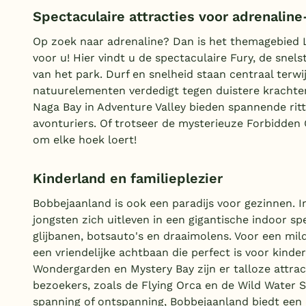
Spectaculaire attracties voor adrenalin
Op zoek naar adrenaline? Dan is het themagebied 
voor u! Hier vindt u de spectaculaire Fury, de sne
van het park. Durf en snelheid staan centraal terwij
natuurelementen verdedigt tegen duistere krachte
Naga Bay in Adventure Valley bieden spannende rit
avonturiers. Of trotseer de mysterieuze Forbidden 
om elke hoek loert!
Kinderland en familieplezier
Bobbejaanland is ook een paradijs voor gezinnen. 
jongsten zich uitleven in een gigantische indoor sp
glijbanen, botsauto's en draaimolens. Voor een milde
een vriendelijke achtbaan die perfect is voor kinde
Wondergarden en Mystery Bay zijn er talloze attrac
bezoekers, zoals de Flying Orca en de Wild Water S
spanning of ontspanning, Bobbejaanland biedt een d