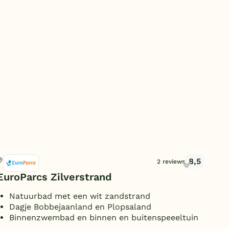
Duitsland
België
Blog
Onze e-boeken
8,5
Mol, België
Mol
2 reviews
EuroParcs Zilverstrand
Ke
Natuurbad met een wit zandstrand
H
Dagje Bobbejaanland en Plopsaland
G
Binnenzwembad en binnen en buitenspeeeltuin
S
g