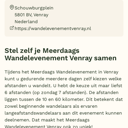
Schouwburgplein
Overdekt zwembad
5801 BV, Venray
Wildwaterbaan
Nederland
https://wandelevenementvenray.nl
Indoor speeltuin
Alle populaire faciliteiten
Stel zelf je Meerdaags
Keuzehulp
Wandelevenement Venray samen
Bestemmingen
Tijdens het Meerdaags Wandelevenement in Venray
kunt u gedurende meerdere dagen zelf kiezen welke
Nederland
afstanden u wandelt. U hebt de keuze uit maar liefst
6 afstanden (op zondag 7 afstanden). De afstanden
Veluwe
liggen tussen de 10 en 60 kilometer. Dit betekent dat
Texel
zowel beginnende wandelaars als ervaren
langeafstandswandelaars aan dit evenement kunnen
Limburg
deelnemen. Dat maakt het Meerdaags
Wandelevenement Venray ook zo uniek!
Duitsland