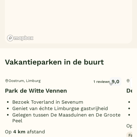
Vakantieparken in de buurt
9,0
Oostrum, Limburg
Ove
1 reviews
Park de Witte Vennen
De 
Bezoek Toverland in Sevenum
B
Geniet van échte Limburgse gastvrijheid
M
Gelegen tussen De Maasduinen en De Groote
O
Peel
Op
Op
4 km
afstand
Fami