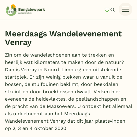
Mijn favori
Zoeken
Homepage
Meerdaags Wandelevenement
Last minutes
Venray
Top 12 aanbiedingen
Zin om de wandelschoenen aan te trekken en
Zomervakantie
heerlijk wat kilometers te maken door de natuur?
Dan is Venray in Noord-Limburg een uitstekende
Nazomeren
startplek. Er zijn weinig plekken waar u vanuit de
Vakantiehuizen
bossen, de stuifduinen beklimt, door beekdalen
struint en door broekbossen dwaalt. Verken hier
Vakantiepark keuzehulp
eveneens de heidevlaktes, de peellandschappen en
Onze vakantiegidsen
de pracht van de Maasoevers. U ontdekt het allemaal
als u deelneemt aan het Meerdaags
Vakantieparken
Wandelevenement Venray dat dit jaar plaatsvinden
op 2, 3 en 4 oktober 2020.
Subtropisch zwembad