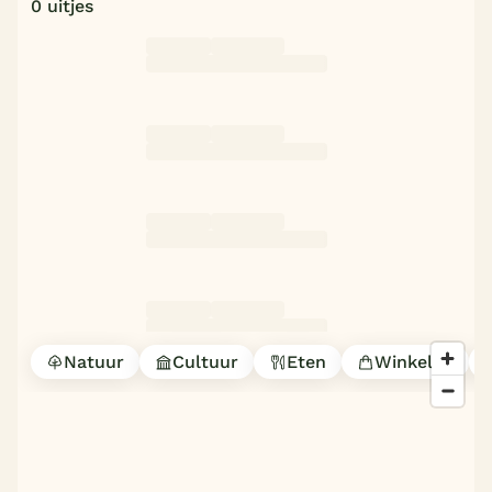
0 uitjes
België
Blog
Onze e-boeken
Natuur
Cultuur
Eten
Winkelen