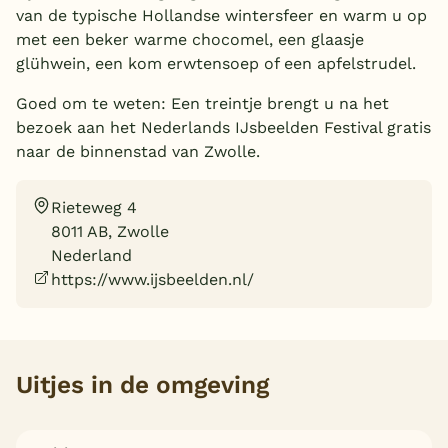
van de typische Hollandse wintersfeer en warm u op
Overdekt zwembad
met een beker warme chocomel, een glaasje
glühwein, een kom erwtensoep of een apfelstrudel.
Wildwaterbaan
Goed om te weten: Een treintje brengt u na het
Indoor speeltuin
bezoek aan het Nederlands IJsbeelden Festival gratis
Alle populaire faciliteiten
naar de binnenstad van Zwolle.
Keuzehulp
Rieteweg 4
8011 AB, Zwolle
Bestemmingen
Nederland
https://www.ijsbeelden.nl/
Nederland
Veluwe
Texel
Uitjes in de omgeving
Limburg
Duitsland