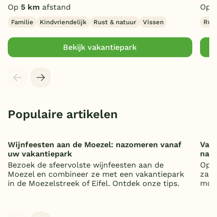
Op
5 km
afstand
Op
Familie
Kindvriendelijk
Rust & natuur
Vissen
Rust
Bekijk vakantiepark
Populaire artikelen
Wijnfeesten aan de Moezel: nazomeren vanaf
Vaka
uw vakantiepark
nat
Bezoek de sfeervolste wijnfeesten aan de
Op z
Moezel en combineer ze met een vakantiepark
zand
in de Moezelstreek of Eifel. Ontdek onze tips.
mooi