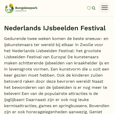
Mijn favori
Zoeken
Homepage
Nederlands IJsbeelden Festival
Last minutes
Gedurende twee weken komen de beste sneeuw- en
Top 12 aanbiedingen
ijskunstenaars ter wereld bij elkaar in Zwolle voor
Zomervakantie
het Nederlands IJsbeelden Festival: het grootste
IJsbeelden Festival van Europa! De kunstenaars
Nazomeren
maken schitterende ijsbeelden van kraakhelder ijs en
Vakantiehuizen
in levensgrote vormen. Een kunstvorm die u ooit een
keer gezien moet hebben. Ook de kinderen zullen
Vakantiepark keuzehulp
betoverd raken door deze bevroren wereld! Naast
het bewonderen van de ijsbeelden is er nog meer te
Onze vakantiegidsen
beleven! Een van de populairste attracties is de
ijsglijbaan! Daarnaast zijn er ook nog leuke
Vakantieparken
kermisattracties, games en springkussens. Bovendien
zijn er ook horecagelegenheden aanwezig. Geniet
Subtropisch zwembad