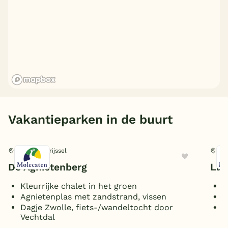
Vakantieparken in de buurt
Zwolle, Overijssel
Hat
De Agnietenberg
Lan
Kleurrijke chalet in het groen
S
Agnietenplas met zandstrand, vissen
W
Dagje Zwolle, fiets-/wandeltocht door
P
Vechtdal
n