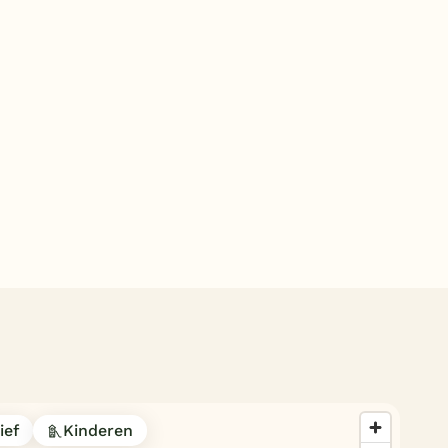
Subtropisch zwembad
Overdekt zwembad
Wildwaterbaan
Indoor speeltuin
Alle populaire faciliteiten
Keuzehulp
Bestemmingen
Nederland
Veluwe
Texel
ief
Kinderen
Limburg