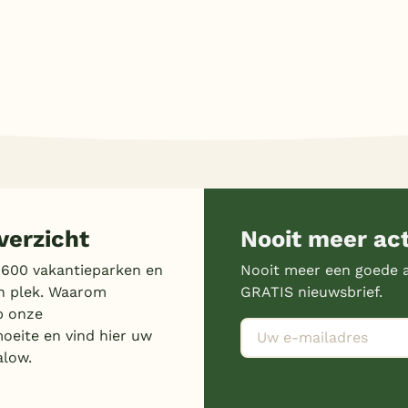
erzicht
Nooit meer ac
 600 vakantieparken en
Nooit meer een goede a
n plek. Waarom
GRATIS nieuwsbrief.
p onze
moeite en vind hier uw
alow.