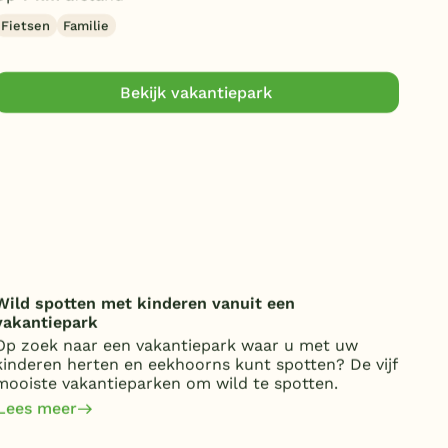
Fietsen
Familie
Rus
Bekijk vakantiepark
Wild spotten met kinderen vanuit een
Onde
vakantiepark
over
Op zoek naar een vakantiepark waar u met uw
Van 
kinderen herten en eekhoorns kunt spotten? De vijf
kost
mooiste vakantieparken om wild te spotten.
jaa
om 
Lees meer
Lee