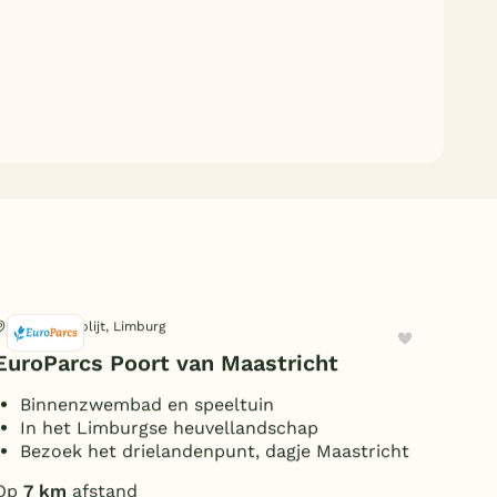
Berg en Terblijt, Limburg
Gul
EuroParcs Poort van Maastricht
Ro
Binnenzwembad en speeltuin
D
In het Limburgse heuvellandschap
A
Bezoek het drielandenpunt, dagje Maastricht
T
Op
7 km
afstand
Op