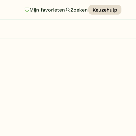
Mijn favorieten
Zoeken
Keuzehulp
Homepage
Last minutes
Top 12 aanbiedingen
Zomervakantie
Nazomeren
Vakantiehuizen
Vakantiepark keuzehulp
Onze vakantiegidsen
Vakantieparken