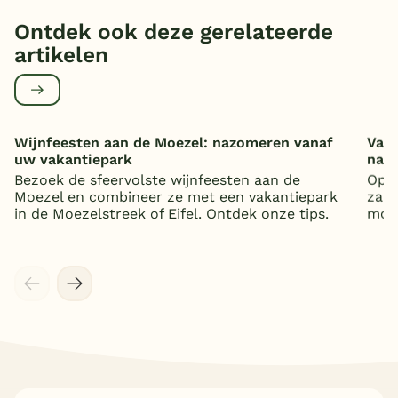
Ontdek ook deze gerelateerde
artikelen
Wijnfeesten aan de Moezel: nazomeren vanaf
Vaka
uw vakantiepark
nat
Bezoek de sfeervolste wijnfeesten aan de
Op z
Moezel en combineer ze met een vakantiepark
zand
in de Moezelstreek of Eifel. Ontdek onze tips.
mooi