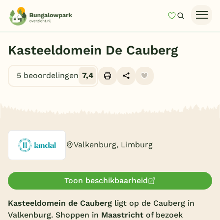
Mijn favori
Zoeken
Homepage
Kasteeldomein De Cauberg
Last minutes
5 beoordelingen
7,4
Top 12 aanbiedingen
Zomervakantie
Alle foto's (10)
Nazomeren
Vakantiehuizen
Valkenburg, Limburg
Vakantiepark keuzehulp
Onze vakantiegidsen
Toon beschikbaarheid
Vakantieparken
Kasteeldomein de Cauberg
ligt op de Cauberg in
Valkenburg. Shoppen in
Maastricht
of bezoek
Subtropisch zwembad