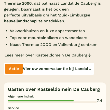
Thermae 2000
, dat pal naast Landal de Cauberg is
Overdekt zwembad
gelegen. Daarnaast is het
ook een
perfecte uitvalbasis om het
‘Zuid-Limburgse
Wildwaterbaan
heuvellandschap’
te ontdekken.
Indoor speeltuin
Vakwerkhuizen en luxe appartementen
Alle populaire faciliteiten
Top voor mountainbikers en wandelaars
Naast Thermae 2OOO en Valkenburg centrum
Keuzehulp
Lees meer over Kasteeldomein De Cauberg
Bestemmingen
Actie
Vier uw zomervakantie bij Landal
Nederland
Veluwe
Gasten over Kasteeldomein De Cauberg
Texel
Algemene indruk
Limburg
7,4
Service
Duitsland