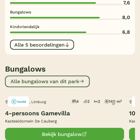
7,6
België
Bungalows
8,0
Blog
Kindvriendelijk
6,8
Onze e-boeken
Alle 5 beoordelingen
Bungalows
Alle bungalows van dit park
4
2
2
140 m²
Valkenburg, Limburg
Val
4-persoons Gamevilla
10-
Kasteeldomein De Cauberg
Kaste
Bekijk bungalow