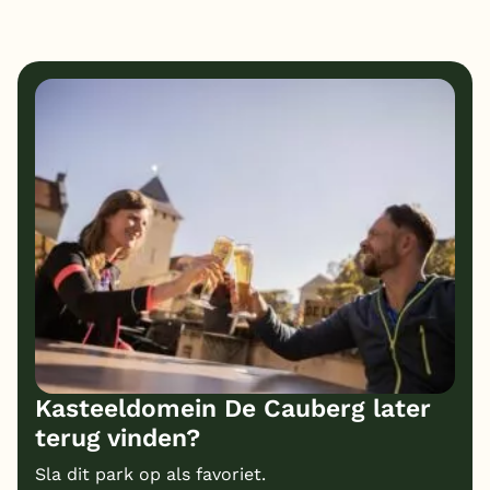
1
7
Algemene indruk
Ligging
4
1
Eten
Service
1
1
Bungalows
Kindvriendelijk
1
Prijs/kwaliteit
Kasteeldomein De Cauberg later
terug vinden?
Sla dit park op als favoriet.