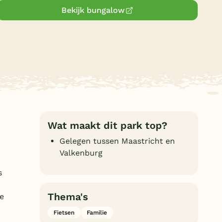
Bekijk bungalow
Duitsland
België
Blog
Onze e-boeken
Wat maakt dit park top?
Gelegen tussen Maastricht en
Valkenburg
s
Thema's
se
Fietsen
Familie