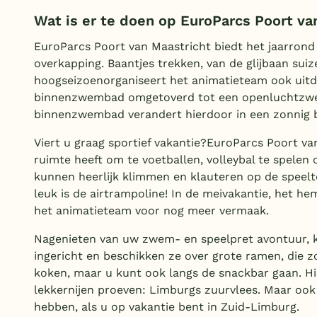
Wat is er te doen op EuroParcs Poort va
EuroParcs Poort van Maastricht biedt het jaarrond
overkapping. Baantjes trekken, van de glijbaan suiz
hoogseizoenorganiseert het animatieteam ook uitd
binnenzwembad omgetoverd tot een openluchtzwem
binnenzwembad verandert hierdoor in een zonnig b
Viert u graag sportief vakantie?EuroParcs Poort va
ruimte heeft om te voetballen, volleybal te spelen
kunnen heerlijk klimmen en klauteren op de speelto
leuk is de airtrampoline! In de meivakantie, het h
het animatieteam voor nog meer vermaak.
Nagenieten van uw zwem- en speelpret avontuur, k
ingericht en beschikken ze over grote ramen, die z
koken, maar u kunt ook langs de snackbar gaan. H
lekkernijen proeven: Limburgs zuurvlees. Maar ook
hebben, als u op vakantie bent in Zuid-Limburg.