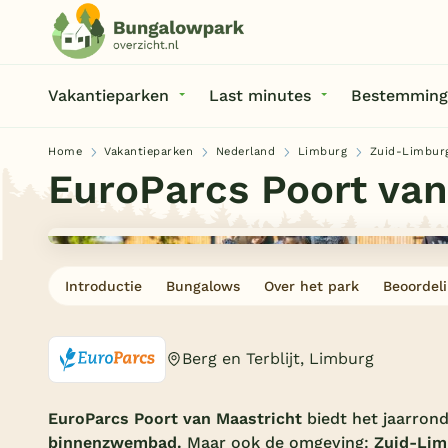
Vakantieparken
Last minutes
Bestemming
Home
Vakantieparken
Nederland
Limburg
Zuid-Limbur
EuroParcs Poort van
Introductie
Bungalows
Over het park
Beoordel
Berg en Terblijt, Limburg
EuroParcs Poort van Maastricht
biedt het jaarrond
binnenzwembad.
Maar ook de omgeving:
Zuid-Lim