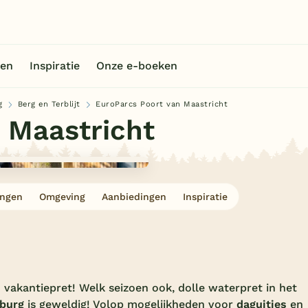
en
Inspiratie
Onze e-boeken
g
Berg en Terblijt
EuroParcs Poort van Maastricht
 Maastricht
ingen
Omgeving
Aanbiedingen
Inspiratie
 vakantiepret! Welk seizoen ook, dolle waterpret in het
burg
is geweldig! Volop mogelijkheden voor
daguitjes
en