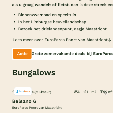
als u graag
wandelt of fietst
, dan is deze streek ee
Binnenzwembad en speeltuin
In het Limburgse heuvellandschap
Bezoek het drielandenpunt, dagje Maastricht
Lees meer over EuroParcs Poort van Maastricht
Actie
Grote zomervakantie deals bij EuroParc
Bungalows
6
1
3
60 m²
Berg en Terblijt, Limburg
Belsano 6
EuroParcs Poort van Maastricht