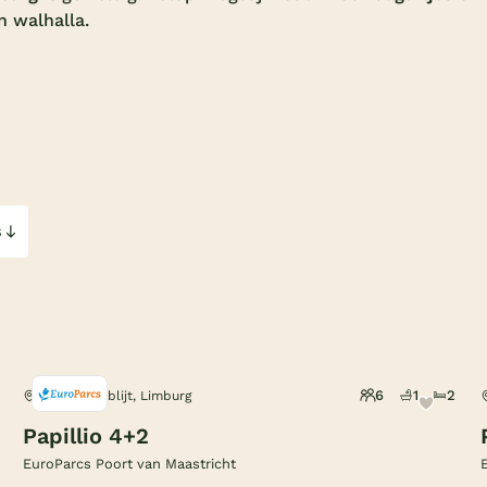
n walhalla.
s
6
1
2
Berg en Terblijt, Limburg
Papillio 4+2
EuroParcs Poort van Maastricht