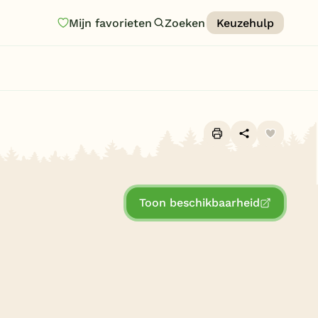
Mijn favorieten
Zoeken
Keuzehulp
Homepage
Last minutes
Top 12 aanbiedingen
Zomervakantie
Alle foto's (10)
Nazomeren
Toon beschikbaarheid
Vakantiehuizen
Vakantiepark keuzehulp
Onze vakantiegidsen
Vakantieparken