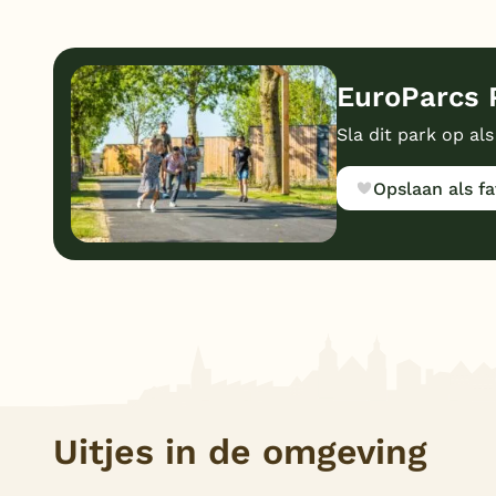
EuroParcs P
Sla dit park op als
Opslaan als fa
Uitjes in de omgeving