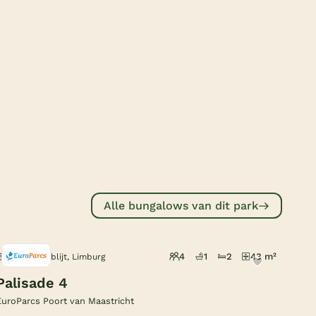
Subtropisch zwembad
Overdekt zwembad
Wildwaterbaan
Indoor speeltuin
Alle populaire faciliteiten
Keuzehulp
Bestemmingen
Alle bungalows van dit park
Nederland
Veluwe
4
1
2
43 m²
Berg en Terblijt, Limburg
Texel
Palisade 4
EuroParcs Poort van Maastricht
Limburg