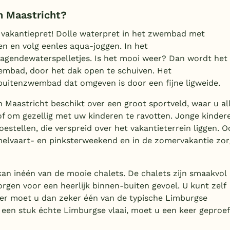
n Maastricht?
 vakantiepret! Dolle waterpret in het zwembad met
en en volg eenles aqua-joggen. In het
agendewaterspelletjes. Is het mooi weer? Dan wordt het
bad, door het dak open te schuiven. Het
uitenzwembad dat omgeven is door een fijne ligweide.
n Maastricht beschikt over een groot sportveld, waar u al
 of om gezellig met uw kinderen te ravotten. Jonge kinder
estellen, die verspreid over het vakantieterrein liggen. O
emelvaart- en pinksterweekend en in de zomervakantie zor
an inéén van de mooie chalets. De chalets zijn smaakvol
orgen voor een heerlijk binnen-buiten gevoel. U kunt zelf
ier moet u dan zeker één van de typische Limburgse
 een stuk échte Limburgse vlaai, moet u een keer geproe