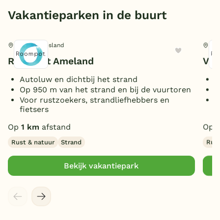
Vakantieparken in de buurt
Hollum, Friesland
Hol
Roompot Ameland
Vak
Autoluw en dichtbij het strand
E
Op 950 m van het strand en bij de vuurtoren
C
Voor rustzoekers, strandliefhebbers en
B
fietsers
a
Op
1 km
afstand
Op
Rust & natuur
Strand
Rust
Bekijk vakantiepark