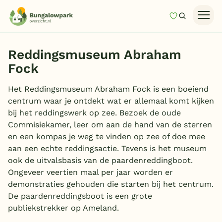
Mijn favori
Zoeken
Homepage
Reddingsmuseum Abraham
Last minutes
Fock
Top 12 aanbiedingen
Het Reddingsmuseum Abraham Fock is een boeiend
Zomervakantie
centrum waar je ontdekt wat er allemaal komt kijken
bij het reddingswerk op zee. Bezoek de oude
Nazomeren
Commisiekamer, leer om aan de hand van de sterren
Vakantiehuizen
en een kompas je weg te vinden op zee of doe mee
aan een echte reddingsactie. Tevens is het museum
Vakantiepark keuzehulp
ook de uitvalsbasis van de paardenreddingboot.
Onze vakantiegidsen
Ongeveer veertien maal per jaar worden er
demonstraties gehouden die starten bij het centrum.
Vakantieparken
De paardenreddingsboot is een grote
publiekstrekker op Ameland.
Subtropisch zwembad