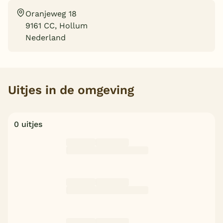
Oranjeweg 18
Overdekt zwembad
9161 CC, Hollum
Wildwaterbaan
Nederland
Indoor speeltuin
Alle populaire faciliteiten
Uitjes in de omgeving
Keuzehulp
Bestemmingen
0 uitjes
Nederland
Veluwe
Texel
Limburg
Duitsland