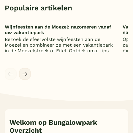
Populaire artikelen
Wijnfeesten aan de Moezel: nazomeren vanaf
Vaka
uw vakantiepark
nat
Bezoek de sfeervolste wijnfeesten aan de
Op z
Moezel en combineer ze met een vakantiepark
zand
in de Moezelstreek of Eifel. Ontdek onze tips.
mooi
Welkom op Bungalowpark
Overzicht